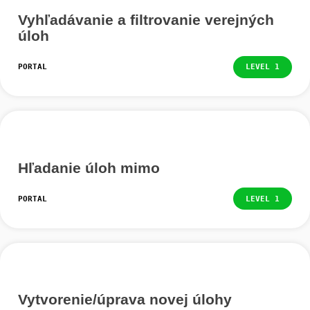
Ako začať a čo robiť ako prvé – rýchle a jednodu
vysvetlenie.
Vyhľadávanie a filtrovanie verejnýc
úloh
PORTAL
LEVEL