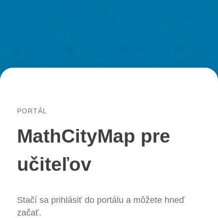
Začíname krok za krokom
Material & Research
Material
Research
LOG-IN & REGISTRATION
PORTAL
PORTÁL
MathCityMap pre
učiteľov