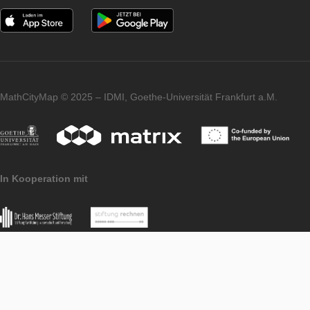
Komunita
PORTAL
LEVEL
Správa študijných skupín
PORTAL
LEVEL