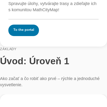
Stačí sa prihlásiť do portálu a môžete hneď
začať.
Spravujte úlohy, vytvárajte trasy a zdieľajte i
s komunitou MathCityMap!
To the portal
ZÁKLADY
Úvod: Úroveň 1