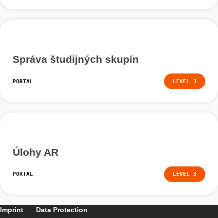
ODBORNÍCI
Dokončenie: Úroveň
Ako sa stať profesionálom – užitočné doplnky.
Vytvorenie študijných skupín
PORTAL
LEVEL