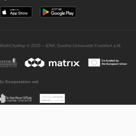
Podporné úlohy
PORTAL
LEVEL
Imprint
Data Protection