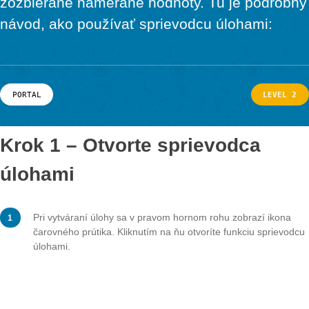
je potrebné mať už premyslenú úlohu a
Material & Research
Material
zozbierané namerané hodnoty. Tu je pod
Research
návod, ako používať sprievodcu úlohami
LOG-IN & REGISTRATION
PORTAL
PORTAL
L
Krok 1 – Otvorte sprievodca
úlohami
Pri vytváraní úlohy sa v pravom hornom rohu zobrazí 
čarovného prútika. Kliknutím na ňu otvoríte funkciu sp