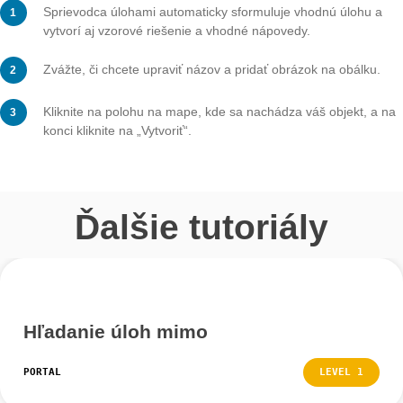
Po zadaniu všetkých údajov kliknite na „Použiť“.
Krok 3 – Skontrolujte a doplň
údaje
Sprievodca úlohami automaticky sformuluje vhodnú úl
vytvorí aj vzorové riešenie a vhodné nápovedy.
Zvážte, či chcete upraviť názov a pridať obrázok na ob
Kliknite na polohu na mape, kde sa nachádza váš objek
konci kliknite na „Vytvoriť“.