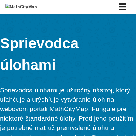
Skip
to
content
Slovenský
Deutsch
English
Sprievodca
Español
Português
Slovenský
úlohami
About us
About us
Partner school network
Tutorials
Sprievodca úlohami je užitočný nástroj, k
Portal
App
uľahčuje a urýchľuje vytváranie úloh na
News & Events
webovom portáli MathCityMap. Funguje 
News
niektoré štandardné úlohy. Pred jeho pou
Events