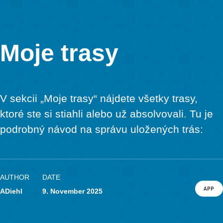
Imprint
Data Protection
MathCityMap © 2025 – IDMI, Goethe-Universität Frankfurt a.
In Kooperation mit