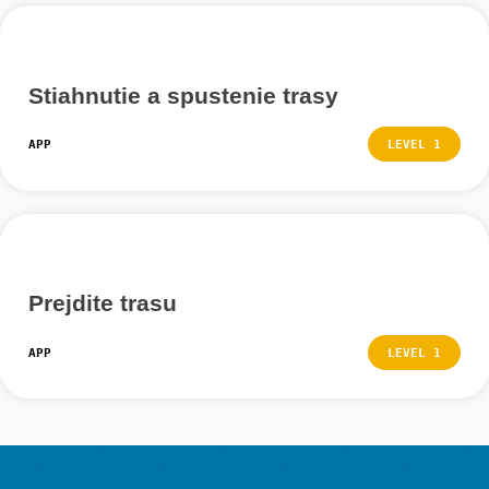
Kliknutím na tri bodky v pravom dolnom rohu môžete v
ďalšie funkcie digitálnej učebne.
Napríklad kliknutím na ikonu vlajky získate prehľad úloh
Potom môžete vybrať počiatočnú úlohu, ak ešte nebol
vybraná.
Modrá vlajka sa potom zmení na oranžový symbol oka
kliknete, všetky úlohy na mape sa znovu zobrazia.
Krok 3 – Funkcia chatu
Počas digitálnej hodiny môžete kontaktovať osobu, kto
hodinu vedie. Na to kliknite na tri bodky v pravom dol
a potom na ikonu rečovej bubliny.
Môžete písať správy, nahrávať hlasové správy a posiel
fotografie.