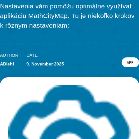
Material
Research
LOG-IN & REGISTRATION
Nastavenia vám pomôžu optimálne využí
PORTAL
aplikáciu MathCityMap. Tu je niekoľko k
k rôznym nastaveniam:
AUTHOR
DATE
ADiehl
9. November 2025