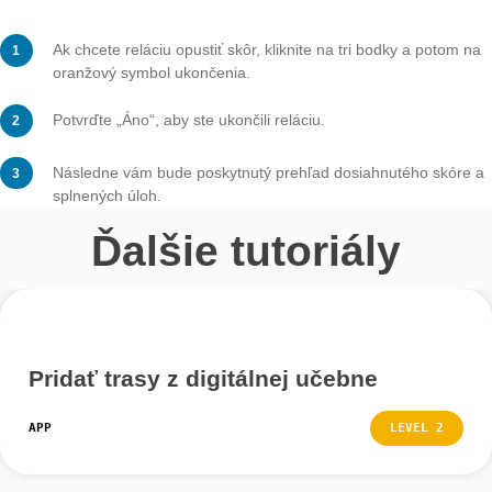
Krok 1 – Informácie o relácii
Pod názvom trasy môžete vidieť, koľko času vám zost
dokončenie trasy, takže viete, kedy sa skončí relácia a
digitálna učebňa.
Nájdete tu aj zoznam ostatných tímov a ich aktuálne s
ste sa mohli počas relácie porovnať s nimi.
Krok 2 – Prehľad úloh