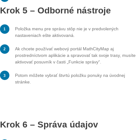
Môžete tiež získať preklad pre trasy a úlohy. Ďalšie in
nájdete v tutoriáli „Automatické preklady“.
Krok 4 – Prístupnosť
V aplikácii môžete využiť funkciu čítania nahlas pre in
o trase a definície úloh.
Ďalšie informácie nájdete v tutoriáli „Funkcia čítania na
Krok 5 – Odborné nástroje
Položka menu pre správu stôp nie je v predvolených
nastaveniach ešte aktivovaná.