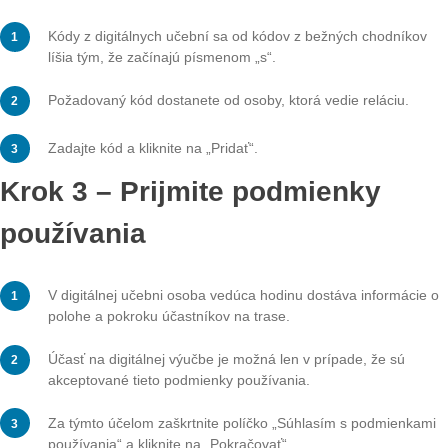
Prejdite trasu
APP
LEVEL