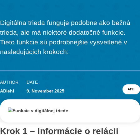
Prehliadanie trás
APP
LEVEL
Stiahnutie a spustenie trasy
APP
LEVEL