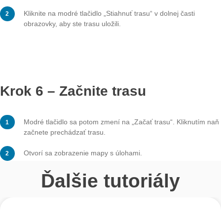
Krok 1 – Otvorte sekciu Tras
Kliknite na pole „Pridať trasy“ na úvodnej stránke aleb
symbol plus v pravom hornom rohu pod „Prehľadávať t
Otvorí sa okno s názvom „Súkromná stopa alebo reláci
Krok 2 – Zadajte kód