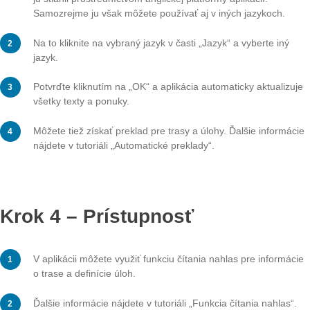
Otvorí sa tutoriál a prechodom na ďalšiu stránku môžet
na ďalšiu stránku.
Keď skončíte, kliknite na krížik v pravom hornom rohu a
sa späť do nastavení.
Krok 3 – Jazyk
Jazyk aplikácie je spočiatku nastavený na angličtinu, ak
ju stiahli prostredníctvom anglickej platformy aplikácií.
Samozrejme ju však môžete používať aj v iných jazyko
Na to kliknite na vybraný jazyk v časti „Jazyk“ a vyberte
jazyk.
Potvrďte kliknutím na „OK“ a aplikácia automaticky aktu
všetky texty a ponuky.