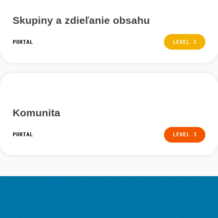
Publikovanie
obsahu
Obsah môžete publikovať na webovom po
MathCityMap, aby ho mohli vidieť a vysk
aj ostatní používatelia MCM. Postupujte 
nasledujúcich krokov: