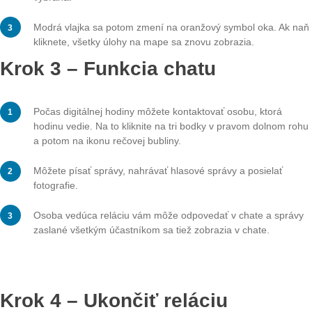
triede
Digitálna trieda funguje podobne ako be
trieda, ale má niektoré dodatočné funkcie
Tieto funkcie sú podrobnejšie vysvetlené
nasledujúcich krokoch:
AUTHOR
DATE
ADiehl
9. November 2025