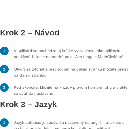
Krok 1 – Otvoriť nastavenia
Kliknite na „Nastavenia“ v ľavom hornom rohu úvodnej
obrazovky. Vedľa nich je tiež symbol ozubeného kolesa
Otvorí sa okno s rôznymi možnosťami nastavenia.
Krok 2 – Návod
V aplikácii sa nachádza aj krátke vysvetlenie, ako aplik
používať. Kliknite na modré pole „Ako funguje MathCit