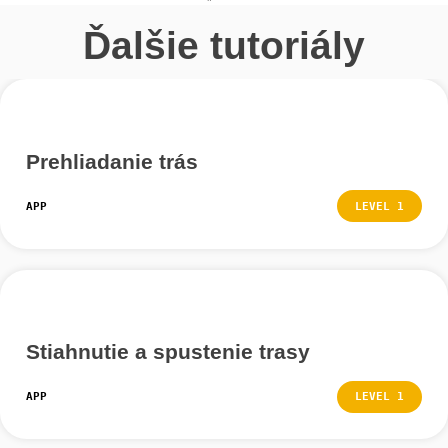
stiahli.
Môžete tiež vidieť, koľko úloh ste splnili s úrovňou spok
podľa čísel vedľa rôznych farieb vedľa symbolu zaškrtn
Krok 3 – Viac informácií
Kliknite na ľubovoľnú trasu, aby ste získali podrobnejši
informácie.
Tu nájdete ďalšie informácie o trvaní a dĺžke trasy, ako
nastaveniach, potrebných nástrojoch a vhodných kľúč
slovách.
Kliknite na modré pole v dolnej časti obrazovky, aby ste
alebo pokračovali v trase.