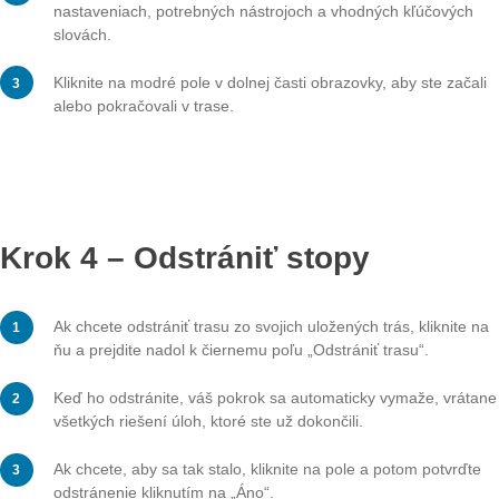
Krok 2 – Základné informácie
trasách
Na tejto stránke už môžete vidieť dôležité informácie o
ako napríklad názov, poloha s vzdialenosťou od vás a
náročnosti.
Vedľa symbolu kľúča nájdete príslušný kód, ak chcete 
trasu odporučiť.
Vedľa symbolu stiahnutia uvidíte dátum, kedy ste si tra