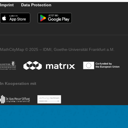
Funkcia čítania nahlas
APP
LEVEL
Automatický preklad
APP
LEVEL