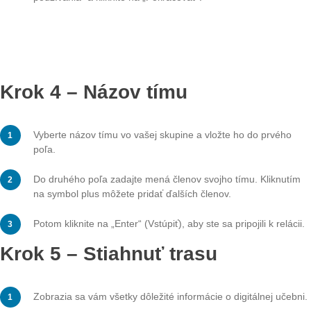
Pridať trasy z
digitálnej učebne
Na pridanie trasy digitálnej učebne do
aplikácie potrebujete špecifický kód. Tu j
podrobný návod, ako ju pridať:
AUTHOR
DATE
ADiehl
9. November 2025