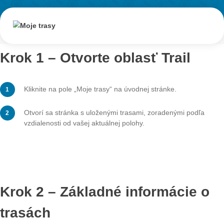
Moje trasy
V sekcii „Moje trasy“ nájdete všetky trasy
ktoré ste si stiahli alebo už absolvovali. T
podrobný návod na správu uložených trá