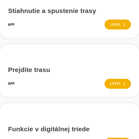
Kódy z digitálnych učební sa od kódov z bežných chod
líšia tým, že začínajú písmenom „s“.
Požadovaný kód dostanete od osoby, ktorá vedie relác
Zadajte kód a kliknite na „Pridať“.
Krok 3 – Prijmite podmienky
používania
V digitálnej učebni osoba vedúca hodinu dostáva infor
polohe a pokroku účastníkov na trase.
Účasť na digitálnej výučbe je možná len v prípade, že 
akceptované tieto podmienky používania.