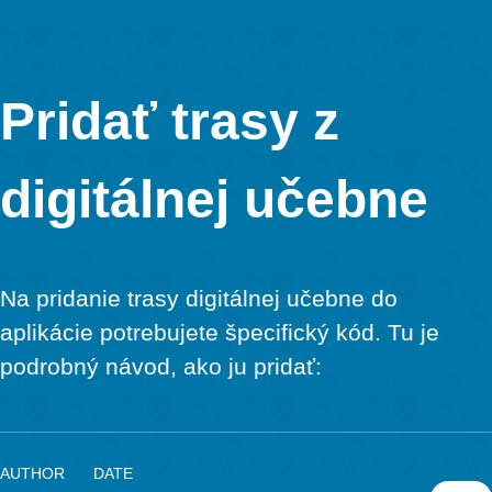
Osoba vedúca reláciu vám môže odpovedať v chate a 
zaslané všetkým účastníkom sa tiež zobrazia v chate.
Krok 4 – Ukončiť reláciu
Ak chcete reláciu opustiť skôr, kliknite na tri bodky a 
oranžový symbol ukončenia.
Potvrďte „Áno“, aby ste ukončili reláciu.
Následne vám bude poskytnutý prehľad dosiahnutého 
splnených úloh.