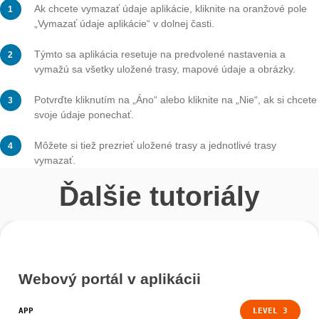
Ak chcete používať webový portál MathCityMap aj
prostredníctvom aplikácie a spravovať tak svoje trasy,
aktivovať posuvník v časti „Funkcie správy“.
Potom môžete vybrať štvrtú položku ponuky na úvodne
stránke.
Krok 6 – Správa údajov
Ak chcete vymazať údaje aplikácie, kliknite na oranžov
„Vymazať údaje aplikácie“ v dolnej časti.