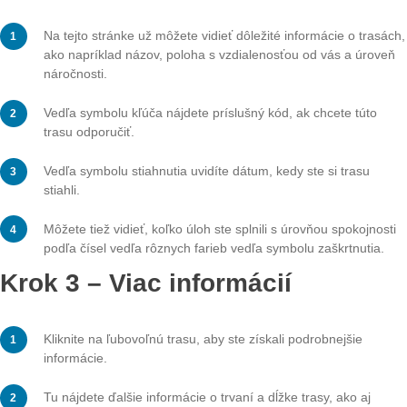
AUTHOR
DATE
ADiehl
9. November 2025
Krok 1 – Otvorte oblasť Trail
Kliknite na pole „Moje trasy“ na úvodnej stránke.
Otvorí sa stránka s uloženými trasami, zoradenými po
vzdialenosti od vašej aktuálnej polohy.