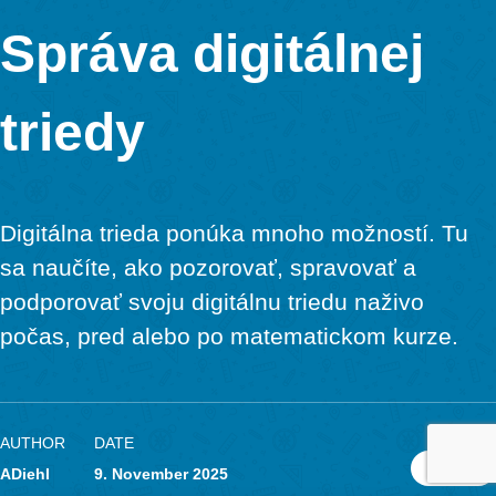
AUTHOR
DATE
ADiehl
9. November 2025
Krok 1 – Dokončite svoju úlo
trasu
Zverejnené môžu byť len úlohy, ktoré spĺňajú všetky t
požiadavky. Preto sa uistite, že vyplníte všetky polia a 
aj titulný obrázok.
Ak kliknete na svoju úlohu, v časti „Stav“ uvidíte, či je 
úlohy vyplnený alebo nie. To isté platí aj pre vaše trasy