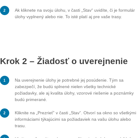
Otvorí sa zobrazenie mapy s úlohami.
Ďalšie tutoriály
Stiahnutie a spustenie trasy
APP
LEVEL
Prejdite trasu