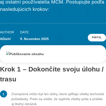
Krok 5 – Stiahnuť trasu
Zobrazia sa vám všetky dôležité informácie o digitálnej
Kliknite na modré tlačidlo „Stiahnuť trasu“ v dolnej čast
obrazovky, aby ste trasu uložili.
Krok 6 – Začnite trasu
Modré tlačidlo sa potom zmení na „Začať trasu“. Klikn
začnete prechádzať trasu.