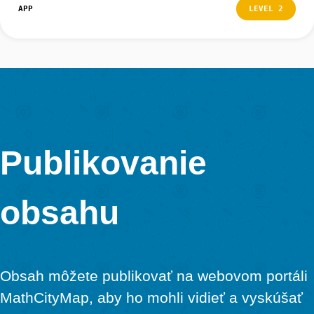
Za týmto účelom zaškrtnite políčko „Súhlasím s podm
používania“ a kliknite na „Pokračovať“.
Krok 4 – Názov tímu
Vyberte názov tímu vo vašej skupine a vložte ho do pr
poľa.
Do druhého poľa zadajte mená členov svojho tímu. Kli
na symbol plus môžete pridať ďalších členov.
Potom kliknite na „Enter“ (Vstúpiť), aby ste sa pripojili k 