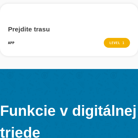
Krok 4 – Odstrániť stopy
Ak chcete odstrániť trasu zo svojich uložených trás, kli
ňu a prejdite nadol k čiernemu poľu „Odstrániť trasu“.
Keď ho odstránite, váš pokrok sa automaticky vymaže,
všetkých riešení úloh, ktoré ste už dokončili.
Ak chcete, aby sa tak stalo, kliknite na pole a potom p
odstránenie kliknutím na „Áno“.
Ďalšie tutoriály