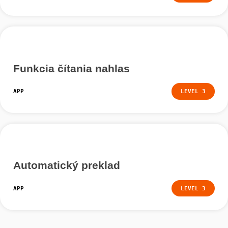
Týmto sa aplikácia resetuje na predvolené nastavenia 
vymažú sa všetky uložené trasy, mapové údaje a obrá
Potvrďte kliknutím na „Áno“ alebo kliknite na „Nie“, ak 
svoje údaje ponechať.
Môžete si tiež prezrieť uložené trasy a jednotlivé trasy
vymazať.
Ďalšie tutoriály
Webový portál v aplikácii
APP
LEVEL