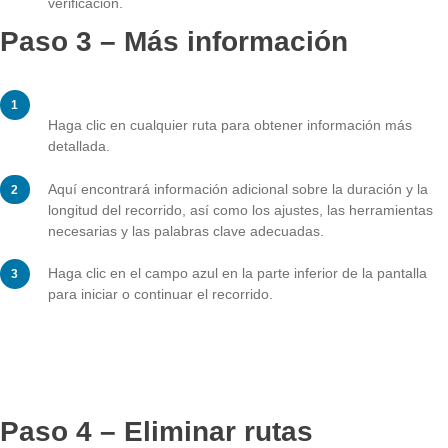
Junto al símbolo de descarga, verás la fecha en la qu
descargaste la ruta.
También puede ver cuántas tareas ha completado con e
de satisfacción correspondiente a los números que a
junto a los diferentes colores junto al símbolo de la m
verificación.
Paso 3 – Más información
Haga clic en cualquier ruta para obtener información 
detallada.
Aquí encontrará información adicional sobre la duració
longitud del recorrido, así como los ajustes, las herra
necesarias y las palabras clave adecuadas.