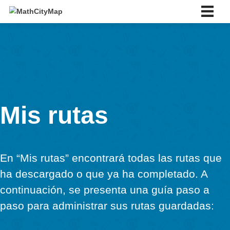
Skip
to
content
Español
Deutsch
English
Español
Português
Slovenský
Placeholder 1
Mis rutas
placeholder 2
Quiénes somos
Quiénes somos
En “Mis rutas” encontrará todas las rutas
Red de escuelas asociadas
ha descargado o que ya ha completado. 
Tutoriales
Portal
continuación, se presenta una guía paso
Aplicación