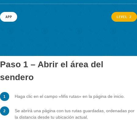
paso para administrar sus rutas guardad
Noticias & Eventos
Noticias
Eventos
PORTAL
APP
L
Paso 1 – Abrir el área del
sendero
Haga clic en el campo «Mis rutas» en la página de inic