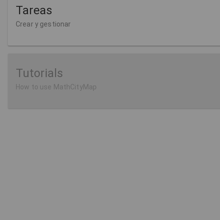
Tareas
Crear y gestionar
Tutorials
How to use MathCityMap