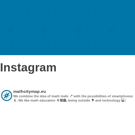
nuestro equipo en ruta.
Noticias & Eventos
Noticias
Eventos
PORTAL
Instagram
mathcitymap.eu
We combine the idea of math trails 📍 with the possibilities of sm
📱.
We like math education 👩🏼‍🏫, being outside 🌳 and technolog