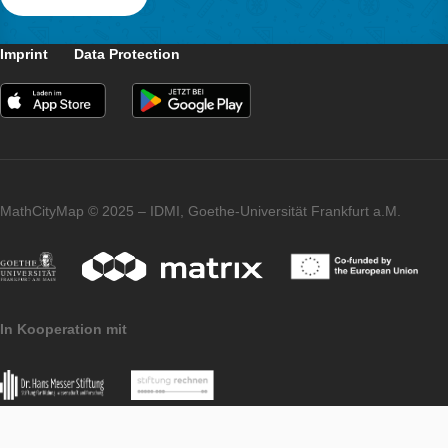
Eventos
¿Te interesa?
¿Te gustaría enriquecer tu evento con MathCityM
organizar un curso de formación para profesores
ofrecer a tus alumnos una excursión al mundo de
recorridos matemáticos? ¡Envíanos un mensaje y
ayudaremos a hacerlo realidad!