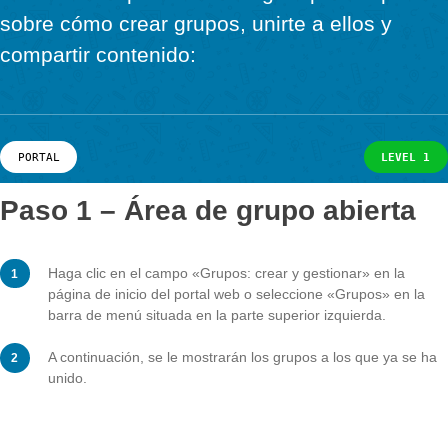
poniendo tareas y rutas a disposición de 
Noticias & Eventos
Noticias
miembros. Aquí tienes una guía paso a 
Eventos
sobre cómo crear grupos, unirte a ellos y
PORTAL
compartir contenido:
PORTAL
L
Paso 1 – Área de grupo abier
Haga clic en el campo «Grupos: crear y gestionar» en 
página de inicio del portal web o seleccione «Grupos» 
barra de menú situada en la parte superior izquierda.