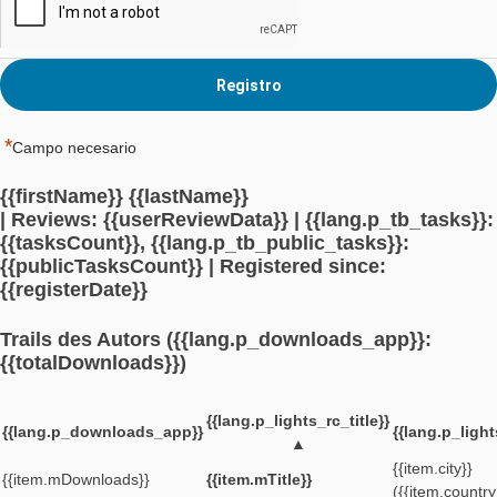
Por favor, indica que estás de acuerdo con los
Términos del servicio
*
*
Campo necesario
{{firstName}} {{lastName}}
| Reviews: {{userReviewData}} | {{lang.p_tb_ta
{{tasksCount}}, {{lang.p_tb_public_tasks}}: