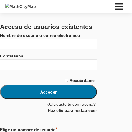
Skip
to
content
Español
Deutsch
Acceso de usuarios existentes
English
Nombre de usuario o correo electrónico
Español
Português
Français
Contraseña
Italiano
Eesti
Slovenský
Ελληνικά
Recuérdame
Bahasa Indonesia
Türkçe
中文 (中国)
Català
¿Olvidaste tu contraseña?
ไทย
Haz clic para restablecer
Placeholder 1