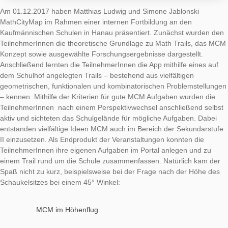
konnte MCM in der bayrischen Landeshauptstadt eingesetzt 
vorgestellt werden.
Iwan Gurjanow und Simone Jablonski präsentierten die Math
Idee in einem Workshop, in dem die Lehrkräfte Aufgaben test
selbst anlegen konnten. Den zugehörigen Trail an der TU Mü
Garching finden Sie
hier
.
Auch in Münchens Innenstadt wurden zahlreiche Aufgaben ang
Bei einer großen Auswahl an historischen Gebäuden und sp
Objekten kann ein Trail angelegt werden, der durch vielfältige
Aufgaben auffällt. Dieser wird demnächst in unserem Portal öff
gestellt.