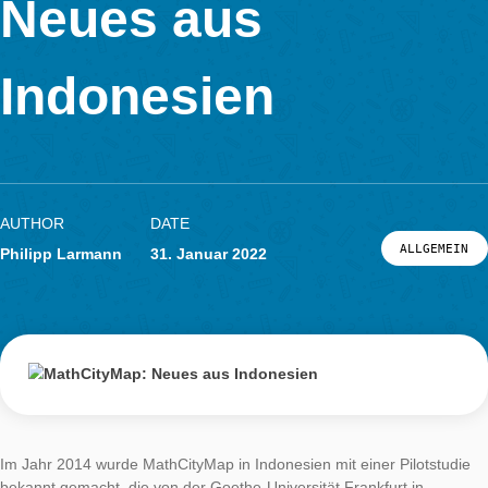
MathCityMap:
LOG-IN & REGISTRIERUNG
Neues aus
PORTAL
Indonesien
AUTHOR
DATE
ALL
Philipp Larmann
31. Januar 2022