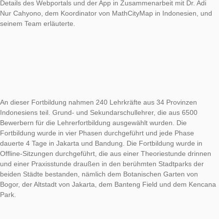
Ende 2021 lud das Ministerium für Bildung, Kultur, Forschung
Technologie die Mobile Math Trail Research Group ein, an der
Organisation einer Lehrerfortbildung zur Stärkung der Lese-, 
und Rechenkompetenzen mit MathCityMap mitzuwirken. Der R
der Fortbildung war Professor Matthias Ludwig, der Gründer 
MathCityMap, der das MathCityMap-Konzept und die technis
Details des Webportals und der App in Zusammenarbeit mit Dr
Nur Cahyono, dem Koordinator von MathCityMap in Indonesie
seinem Team erläuterte.
An dieser Fortbildung nahmen 240 Lehrkräfte aus 34 Provinz
Indonesiens teil. Grund- und Sekundarschullehrer, die aus 65