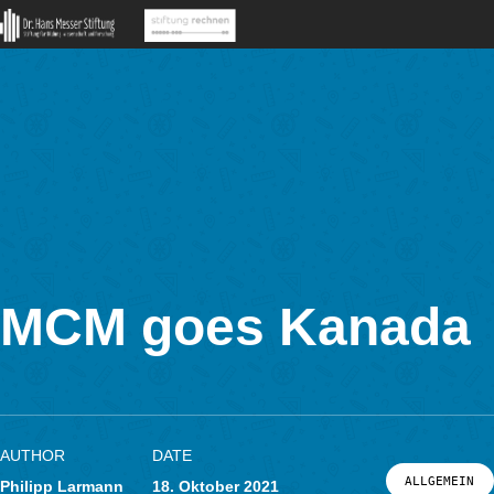
Impressum
Datenschutzerklärung
Pressematerial
MathCityMap © 2025 – IDMI, Goethe-Universität Frankfurt a.
In Kooperation mit