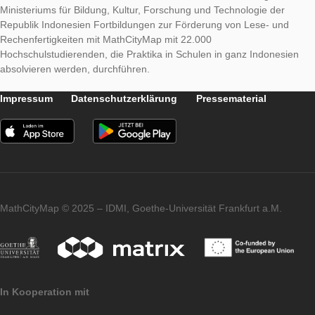
Die Zahl der MathCityMap-Trails und User in Indonesien ist in
letzten Monaten erheblich gestiegen und wächst weiter, was a
positive Wirkung der Verbreitung durch MOOCs, Vorlesungen
Lehrerbildungsinstituten, Lehrerfortbildungen und die
Lehrkräftecommunity vor Ort zurückzuführen ist.
Im Jahr 2022 wird die Generaldirektion für Hochschulbildung 
Ministeriums für Bildung, Kultur, Forschung und Technologie d
Republik Indonesien Fortbildungen zur Förderung von Lese- 
Rechenfertigkeiten mit MathCityMap mit 22.000
Hochschulstudierenden, die Praktika in Schulen in ganz Indon
absolvieren werden, durchführen.