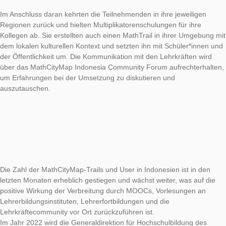
Bewerbern für die Lehrerfortbildung ausgewählt wurden. Die
Fortbildung wurde in vier Phasen durchgeführt und jede Phas
dauerte 4 Tage in Jakarta und Bandung. Die Fortbildung wurd
Offline-Sitzungen durchgeführt, die aus einer Theoriestunde d
und einer Praxisstunde draußen in den berühmten Stadtparks
beiden Städte bestanden, nämlich dem Botanischen Garten v
Bogor, der Altstadt von Jakarta, dem Banteng Field und dem
Park.
Im Anschluss daran kehrten die Teilnehmenden in ihre jeweili
Regionen zurück und hielten Multiplikatorenschulungen für ihr
Kollegen ab. Sie erstellten auch einen MathTrail in ihrer Umg
dem lokalen kulturellen Kontext und setzten ihn mit Schüler*i
der Öffentlichkeit um. Die Kommunikation mit den Lehrkräften 
über das MathCityMap Indonesia Community Forum aufrechte
um Erfahrungen bei der Umsetzung zu diskutieren und
auszutauschen.