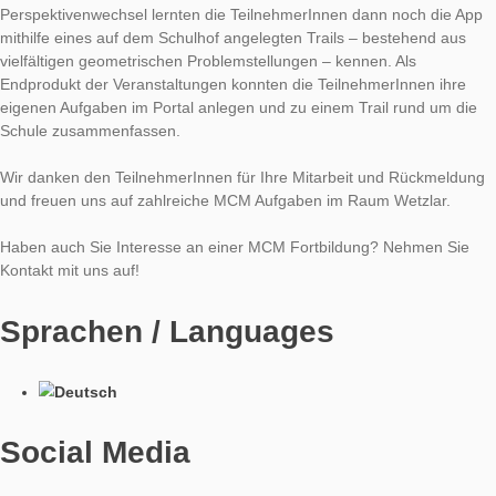
Am 01.12.2017 haben Matthias Ludwig und Simone Jablonski
MathCityMap im Rahmen einer internen Fortbildung an den
Kaufmännischen Schulen in Hanau präsentiert. Zunächst wur
TeilnehmerInnen die theoretische Grundlage zu Math Trails,
Konzept sowie ausgewählte Forschungsergebnisse dargestell
Anschließend lernten die TeilnehmerInnen die App mithilfe ein
dem Schulhof angelegten Trails – bestehend aus vielfältigen
geometrischen, funktionalen und kombinatorischen Problemst
– kennen. Mithilfe der Kriterien für gute MCM Aufgaben wurde
TeilnehmerInnen nach einem Perspektivwechsel anschließend
aktiv und sichteten das Schulgelände für mögliche Aufgaben. 
entstanden vielfältige Ideen MCM auch im Bereich der Sekund
II einzusetzen. Als Endprodukt der Veranstaltungen konnten d
TeilnehmerInnen ihre eigenen Aufgaben im Portal anlegen un
einem Trail rund um die Schule zusammenfassen. Natürlich k
Spaß nicht zu kurz, beispielsweise bei der Frage nach der Hö
Schaukelsitzes bei einem 45° Winkel: