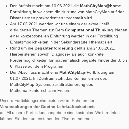
Mathematikdidakt
Unsere
Fortbildungsreih
für Lehrkräfte
AUTHOR
DATE
VERANSTAL
Simon Barlovits
17. Mai 2021