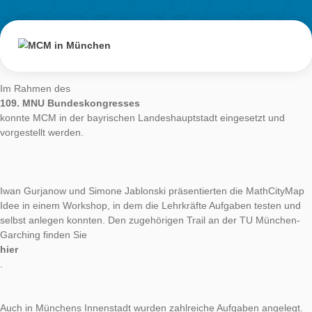
ganz Sachsen schwärmten durch die Stadt und fotografierten
Maß und diskutierten eifrig über Mathematik. Als neues Form
erstmal die MathCityMap Fortbildung über zwei ganze Tage
angeboten. Eingeladen ins Schloß Siebeneichen führten Iwan
Gurjanow und Joerg Zender die Fortbildung durch. Besondere
wurde auf lange Praxisphasen gelegt, die entsprechend vorber
und begleitet wurden.
Die Teilnehmer waren nicht nur in der Schülerrolle und haben
Trail abgelaufen, sie wurden bald selbst in Meißen tätig und s
Aufgaben, legten diese später an, erstellten Trails und liefen d
gegenseitig zur Kontrolle ab. Bei bestem Wetter ließen einige 
Teilnehmer den Tag dann in Meißens schöner Altstadt ausklin
Unterstützt wurden die Praxisphasen durch regelmäßige theor
Einheiten über die didaktischen Hintergründe von Mathtrails, 
Forschungsergebnisse zur Organisation und Durchführung u
Wissen über gute Aufgaben. Wir haben uns sehr über die Ein
nach Meißen gefreut und dass unser neues Fortbildungskonz