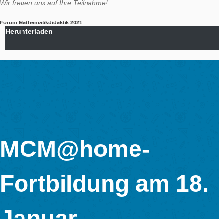
Die Arbeitsgruppe MATIS I der Goethe-Universität Frankfurt 
lädt Sie herzlich ein: Im Juni und Juli haben wir wir
Lehrkräftefortbildungen für Sie vorbereitet, welche das breite
Spektrum unserer Forschungsinteressen widerspiegeln.
Den Auftakt macht am 10.06.2021 die
MathCityMap@h
Fortbildung, in welchem die Nutzung von MathCityMap a
Distanzlernen praxisorientiert vorgestellt wird.
Am 17.06.2021 wenden wir uns einem der aktuell heiß
diskutierten Themen zu: Dem
Computational Thinking
einer konzeptionellen Einführung werden in der Fortbild
Einsatzmöglichkeiten in der Sekundarstufe I thematisiert.
Rund um die
Begabtenförderung
geht’s am 24.06.2021
Hierbei stehen sowohl Diagnose- als auch konkrete