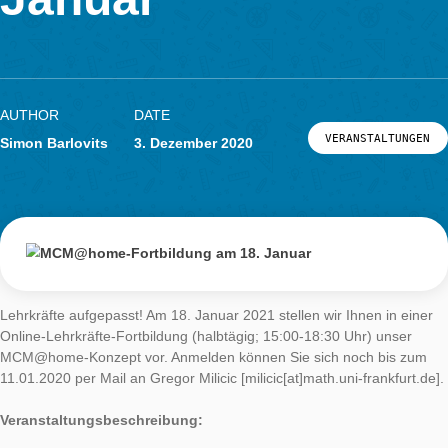
Fördermöglichkeiten für mathematisch begabte Kinder de
6. Klasse auf dem Programm.
Den Abschluss macht eine
MathCityMap
-Fortbildung a
01.07.2021. Im Zentrum steht das Kennenlernen des
MathCityMap-Systems zur Strukturierung des
Mathematikunterrichts im Freien.
Unsere Fortbildungsreihe bieten wir im Rahmen der
Veranstaltungen der Goethe-Lehrkräfteakademie
an. All unsere Fortbildungsangebote sind kostenlos. Weitere I
können Sie dem untenstehenden Flyer entnehmen.
Wir freuen uns auf Ihre Teilnahme!
Forum Mathematikdidaktik 2021
Herunterladen