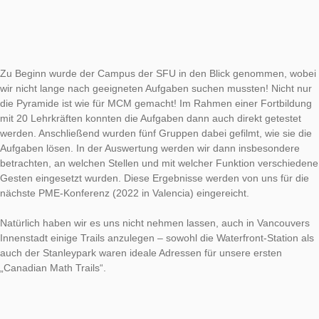
Vom 9. September bis zum 8. Oktober konnten wir gemeinsam
Simon Fraser University in Vancouver, Kanada ein neues Proje
Outdoor Mathematik und MathCityMap durchführen. Bei eine
Besuch der Arbeitsgruppe von Prof. Dr. Nathalie Sinclair habe
der Forschung zu Embodiment und Gesten beim Ablaufen ein
Mathtrails gewidmet: Wenn Schülerinnen und Schüler am real
Objekt arbeiten, dann scheint es naheliegend, dass sie mit d
interagieren und mathematische Konzepte durch Gesten besc