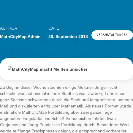
Lernende gleichermaßen vor eine Vielzahl von Herausforderu
Zum einen verlangt das Lernen Zuhause von Schülerinnen un
Schülern ein hohes Maß an Selbstorganisation und Disziplin.
anderen sind die Möglichkeiten der Lehrkräfte, den Lernende
individuell Hilfestellungen und Feedback zu geben und daraus
Rückschlüsse auf den Lernstand zu ziehen, stark eingeschrän
Während dieser Weiterbildung wird vorgestellt, wie
MathCityMap@home als Werkzeug zur passgenauen und sim
Unterstützung der Schülerinnen und Schüler genutzt werden 
Neben den gestuften Hinweisen sowie einer unmittelbaren un
automatischen Lösungsvalidierung ist dafür das sogenannte Di
Klassenzimmer von zentraler Bedeutung. Es ermöglicht Lehrk
trotz räumlicher Trennung den Lernprozess individuell und sy
zu begleiten. Die Lehrkräfte können innerhalb des digitalen
Klassenzimmers in Echtzeit nachverfolgen, welche Aufgaben 
Lernenden bearbeitet und gelöst werden. Mittels des DSVGO-
konformen Chats ist zudem eine synchrone Interaktion und