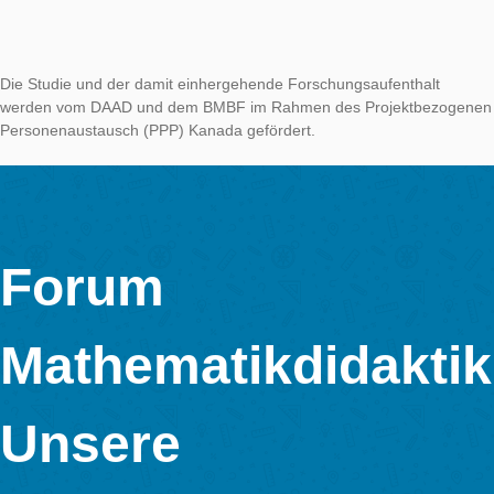
Zu Beginn wurde der Campus der SFU in den Blick genomme
wir nicht lange nach geeigneten Aufgaben suchen mussten! Ni
die Pyramide ist wie für MCM gemacht! Im Rahmen einer Fort
mit 20 Lehrkräften konnten die Aufgaben dann auch direkt get
werden. Anschließend wurden fünf Gruppen dabei gefilmt, wie 
Aufgaben lösen. In der Auswertung werden wir dann insbeson
betrachten, an welchen Stellen und mit welcher Funktion ver
Gesten eingesetzt wurden. Diese Ergebnisse werden von uns f
nächste PME-Konferenz (2022 in Valencia) eingereicht.
Natürlich haben wir es uns nicht nehmen lassen, auch in Van
Innenstadt einige Trails anzulegen – sowohl die Waterfront-Sta
auch der Stanleypark waren ideale Adressen für unsere erste