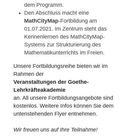
Sekundarstufe I thematisiert.
Rund um die
Begabtenförderung
geht’s am 24.06.2021. Hierbei stehen
sowohl Diagnose- als auch konkrete
Fördermöglichkeiten für mathematisch
begabte Kinder der 3. bis 6. Klasse auf
dem Programm.
Den Abschluss macht eine
MathCityMap
-Fortbildung am
01.07.2021. Im Zentrum steht das
Kennenlernen des MathCityMap-
Systems zur Strukturierung des
Mathematikunterrichts im Freien.
Unsere Fortbildungsreihe bieten wir im