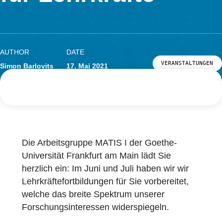
LOG-IN & REGISTRIERUNG
für Lehrkräfte
PORTAL
AUTHOR
DATE
VERANSTAL
Simon Barlovits
17. Mai 2021
Die Arbeitsgruppe MATIS I der Goethe-
Universität Frankfurt am Main lädt Sie
herzlich ein: Im Juni und Juli haben wir wir