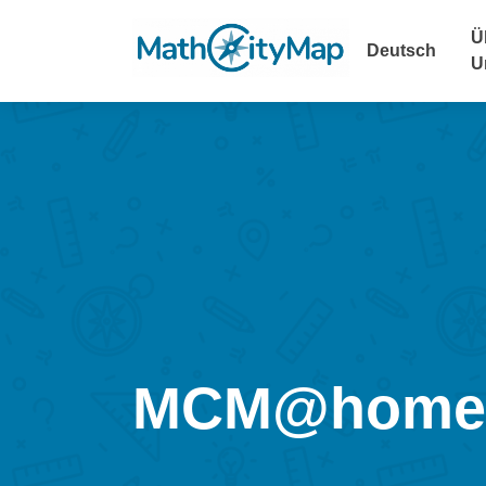
Skip
to
Ü
Deutsch
content
U
MCM@home-F