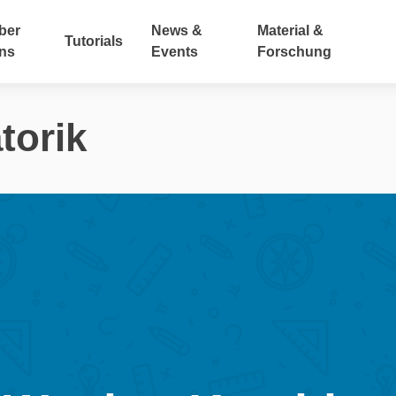
ber
News &
Material &
Tutorials
ns
Events
Forschung
torik