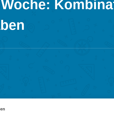
 Woche: Kombina
aben