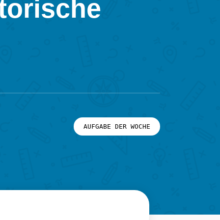
torische
AUFGABE DER WOCHE