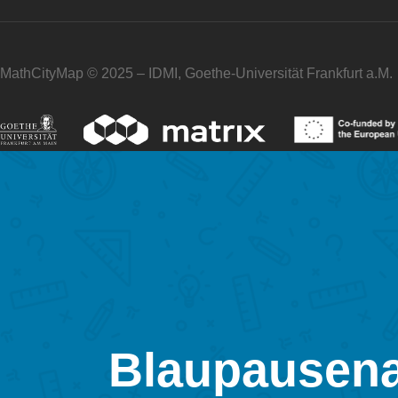
MathCityMap © 2025 – IDMI, Goethe-Universität Frankfurt a.M.
Blaupausena