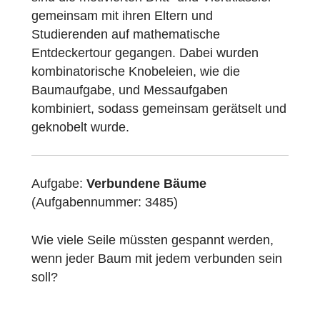
Programm der Uni Frankfurt mit
MathCityMap den Campus Westend
erkundet. Bei anfänglich gewittrigem Wetter
sind die motivierten Dritt- und Viertklässler
gemeinsam mit ihren Eltern und
Studierenden auf mathematische
Entdeckertour gegangen. Dabei wurden
kombinatorische Knobeleien, wie die
Baumaufgabe, und Messaufgaben
kombiniert, sodass gemeinsam gerätselt un
geknobelt wurde.
Aufgabe:
Verbundene Bäume
(Aufgabennummer: 3485)