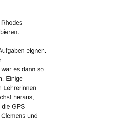
, Rhodes
bieren.
 Aufgaben eignen.
r
 war es dann so
n. Einige
n Lehrerinnen
chst heraus,
h die GPS
on Clemens und