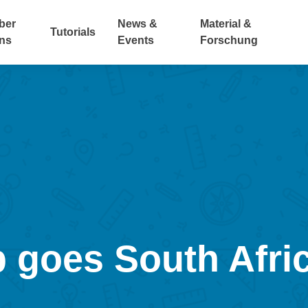
ber
News &
Material &
Tutorials
ns
Events
Forschung
 goes South Afri