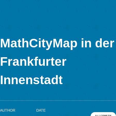
MathCityMap © 2025 – IDMI, Goethe-Universität Frankfurt a.
In Kooperation mit
MathCityMap in d