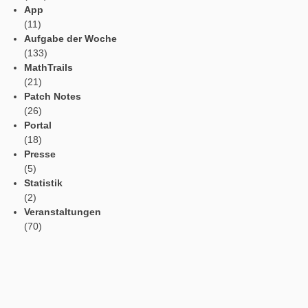
MCM Im
Münsterland
AUTHOR
DATE