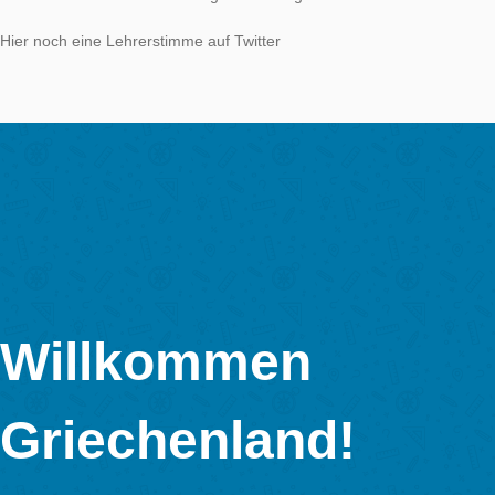
MathCityMap wa
in Erfurt