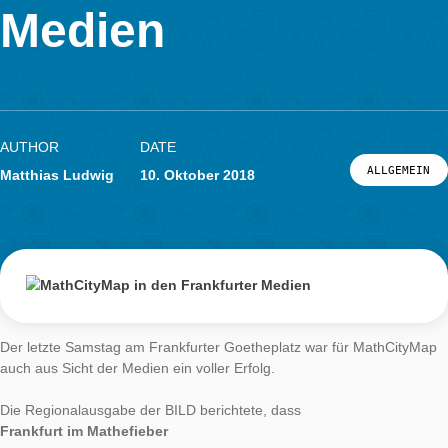
den Frankfurter
LOG-IN & REGISTRIERUNG
PORTAL
Medien
AUTHOR
DATE
ALL
Matthias Ludwig
10. Oktober 2018