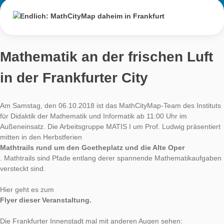
Endlich:
MathCityMap
daheim in Frankf
AUTHOR
DATE
ALL
Matthias Ludwig
30. September 2018