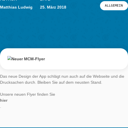
handeln, Mathe machen und mobiler Technologie fanden die 
super. Es ist nun geplant mit Unterstützung vom MathCityMap
Mathe.Entdecker Pfade in Schorndorf selbst anzulegen.
Schülerinnen und Schüler der Johann-Philipp-Palm-Schule Sc
Schülerinnen und Schüler der Johann-Philipp-Palm-Schule Sc
Das MCM Team in Frankfurt freut sich auf die neuen Aufgaben
Symbolisches Banddurchschneiden vor der Skulptur „Denker“
Börsenplatz Stuttgart. Von links nach rechts: Patrick Dewayne,
Dr. Matthias Ludwig, Oliver Hans. Schülerinnen und Schüler d
Johann-Philipp-Palm-Schule Schorndorf.