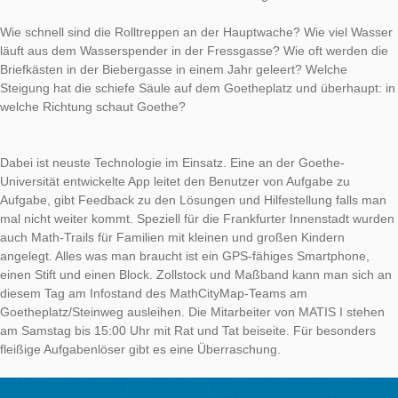
Mathematik an der frischen L
in der Frankfurter City
Am Samstag, den 06.10.2018 ist das MathCityMap-Team des I
für Didaktik der Mathematik und Informatik ab 11:00 Uhr im
Außeneinsatz. Die Arbeitsgruppe MATIS I um Prof. Ludwig prä
mitten in den Herbstferien
Mathtrails rund um den Goetheplatz und die Alte Oper
. Mathtrails sind Pfade entlang derer spannende Mathematik
versteckt sind.