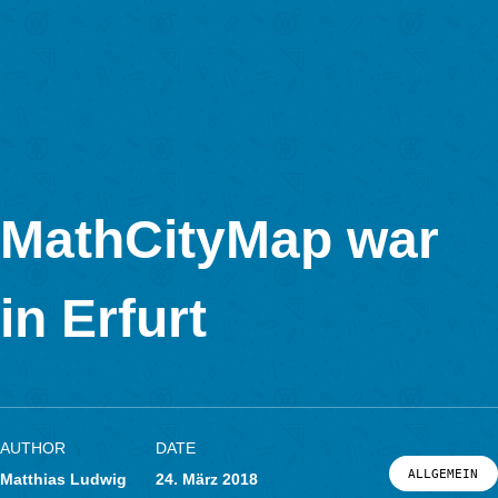
Neuer MCM-Flye
AUTHOR
DATE
ALL
Matthias Ludwig
25. März 2018