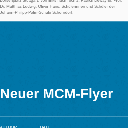
Kooperation der Goethe-Universität. MathCityMap der Arbeits
MATIS I bietet hier die technischen, didaktischen und pädago
Grundlagen für dieses besondere Programm .
Mit der Eröffnung der MATHE.ENTDECKER Pfade an der Bör
Stuttgart durch Patrick Dewayne (Botschafter der Stiftung Rec
Dr. Oliver Hans (Chef der Börse Stuttgart) und Prof. Dr. Matthi
Ludwig (Goethe- Universität, Arbeitsgruppe MATIS I) hat MCM
neues Kapitel in Sachen Dissemination und Zusammenarbeit m
Stiftung Rechnen und anderen Partner aufgeschlagen.
Dr. Oliver Hans, Dr. Marc Mehlhorn, Prof. Dr. Matthias Ludwig,
Dewayne, (c) Philipp Tonn
Am Donnerstag, den 12.04. konnte die 11. Klasse des
Wirtschaftsgymnasiums aus Schorndorf als erste Gruppe eine
vier Mathe.Entdecker Pfade begehen. Das Echo war durchwe
positiv, gerade die Verbindung aus draußen sein, eigenständi