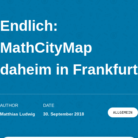
Nordhessen nutzen Ihren Ausflug Frankfurt um die MCM-Auf
lösen.
Die höchste Punktzahl in errang übrigens Janne mit 900 von 
möglichen Punkte im Trail Goetheplatz Klasse 5/6. Ihre Freun
Kirsten lag mit 890 nur knapp dahinter. Wie man sieht beide f
sich.
Das MCM Team hatte an diesem Tag auch seine Freude und 
klar: wir werden wieder kommen.