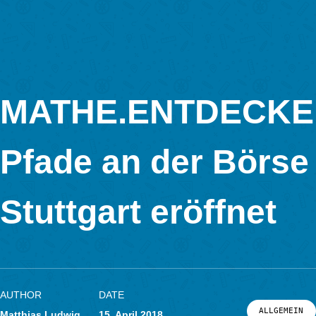
Hier geht es zum
Flyer dieser Veranstaltung.
Die Frankfurter Innenstadt mal mit anderen Augen sehen:
Wie schnell sind die Rolltreppen an der Hauptwache? Wie vie
läuft aus dem Wasserspender in der Fressgasse? Wie oft wer
Briefkästen in der Biebergasse in einem Jahr geleert? Welche
Steigung hat die schiefe Säule auf dem Goetheplatz und überh
welche Richtung schaut Goethe?
Dabei ist neuste Technologie im Einsatz. Eine an der Goethe-
Universität entwickelte App leitet den Benutzer von Aufgabe zu
Aufgabe, gibt Feedback zu den Lösungen und Hilfestellung fa
mal nicht weiter kommt. Speziell für die Frankfurter Innenstad
auch Math-Trails für Familien mit kleinen und großen Kindern
angelegt. Alles was man braucht ist ein GPS-fähiges Smartph