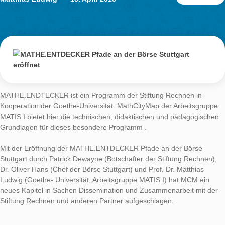
einen Stift und einen Block. Zollstock und Maßband kann man
diesem Tag am Infostand des MathCityMap-Teams am
Goetheplatz/Steinweg ausleihen. Die Mitarbeiter von MATIS I 
am Samstag bis 15:00 Uhr mit Rat und Tat beiseite. Für beso
fleißige Aufgabenlöser gibt es eine Überraschung.
MATHE.ENTDEC
Pfade an der Bör