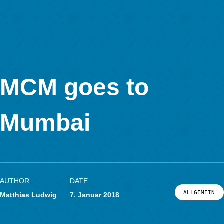
Dank Georgios Fesakis der an der Aegean University in Rho
Mathematiklehrerinnen und Lehrer ausbildet konnte MCM nun
Griechische
übertragen werden. Wir wünschen unseren neuen Usern und 
Schülerinnen und Schülern aus Griechenland viel Freude und
beim Aufgabenanlegen und ablaufen der math trails und der
ägäischen Sonne. By the way: über das Osterwochenende ist
MCM Team in Griechenland und hilft dort bei den ersten Schrit