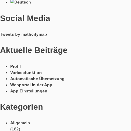
Gleich zu Anfang des Jahres konnte MathCityMap und
Forschungsergebnisse dazu auf einer internationalen MINT-T
Mumbai/Indien vorgestellt werden. Matthias Ludwig sprach au
epiSTEME 7
am 07.01.2018 über die motivationalen Effekte beim Einsatz 
MathCityMap und legte gemeinsam mit Xenia Reit einen klein
Trail
an, der gleich von den Teilnehmerinnen und Teilnehmern der
mit Begeisterung abgegangen wurde. Eigentlich kein Wunder 
diesem smartphoneverrückten Land.