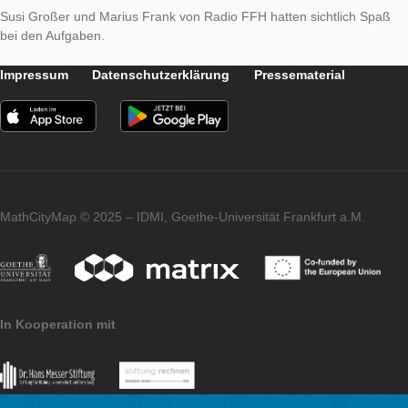
Hitradio FFH
. Dabei lösten zwei Mitarbeiter des beliebten hessischen Rad
einige Aufgaben des Goetheplatz trails Familie5/6 und 7/8. Un
hatten Spaß und am Ende richtig gute Lösungen. Mal sehen 
Beitrag gesendet wird.
Susi Großer und Marius Frank von Radio FFH hatten sichtlic
bei den Aufgaben.
Impressum
Datenschutzerklärung
Pressematerial