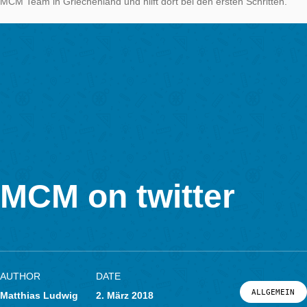
MCM-Aufgaben auf dem Campus der Universität Erfurt lösten
dann später selbst MCM-Aufgaben im Portal anlegten.
Natürlich müssen bei einer so schönen Stadt auch Aufgaben 
Innenstadtbereich zu finden sein. Der fertige Trail zu Erfurts A
wird Ihnen in den nächsten Tagen hier vorgestellt.
Hier noch eine Lehrerstimme auf Twitter