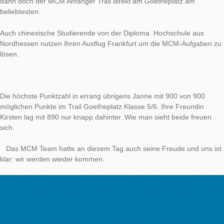
Bei strahlendem Sonnenschein konnten heute die Frankfurter 
Stadt durch die mathematische Brille betrachten. Das Team v
MathCityMap hatte zahlreiche Aufgaben und Trails vorbereitet
tatsächlich kurz nach dem der „MCM-Stand“ errichtet wurde
die ersten Mathtrailer. Familien mit Kindern, matheverliebte V
auf Bildung bedachte Mütter und mathematisch interessierte 
umringten den Stand.
Da musste das MCM Team beim Erklären der App Vollgas ge
konnte kurz darauf die ersten Teams auf die Rundreise um de
Goetheplatz oder die Alte Oper schicken. Am Ende des Tages
dann doch der MCM Anfänger Trail direkt am Goetheplatz am
beliebtesten.
Auch chinesische Studierende von der Diploma Hochschule a