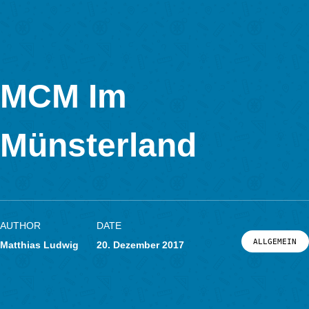
Für alle Freunde der sozialen Medien: seit heute hat MathCit
einen eigenen Twitter Account:
Tweets by mathcitymap
You are welcome to follow us . . . 😉