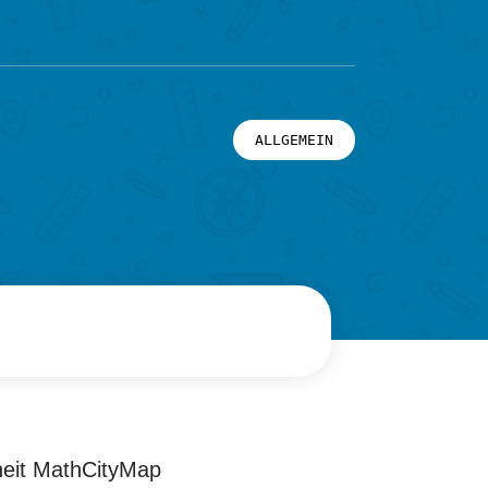
ALLGEMEIN
nheit MathCityMap