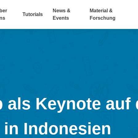
ber
News &
Material &
Tutorials
ns
Events
Forschung
 als Keynote auf
in Indonesien