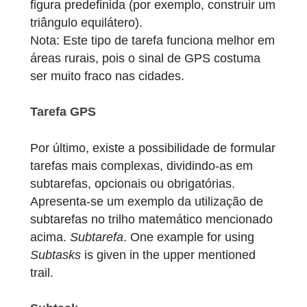
NOVO FORMATO DE TAREFA!
Além disso, as tarefas podem ser
formuladas no formato de Escolha múltipla,
como num questionário. Neste formato,
devem ser fornecidas pelo menos duas
opções de resposta, das quais pelo menos
uma está correta.
Escolha múltipla
O formato de tarefa GPS permite que os
utilizadores formulem tarefas nas quais os
alunos devem encontrar uma posição
predefinida (por exemplo, o centro de um