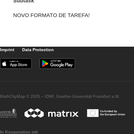
conjunto de pontos) ou posicionar-se numa
figura predefinida (por exemplo, construir u
triângulo equilátero).
Nota: Este tipo de tarefa funciona melhor e
áreas rurais, pois o sinal de GPS costuma
ser muito fraco nas cidades.
Tarefa GPS
Por último, existe a possibilidade de formula
tarefas mais complexas, dividindo-as em
subtarefas, opcionais ou obrigatórias.
Apresenta-se um exemplo da utilização de
subtarefas no trilho matemático mencionad
acima.
Subtarefa
. One example for using