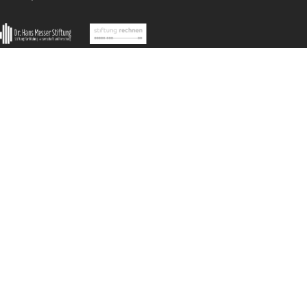
Subtasks
is given in the upper mentioned
trail.
Subtask
NOVO FORMATO DE TAREFA!
Imprint
Data Protection