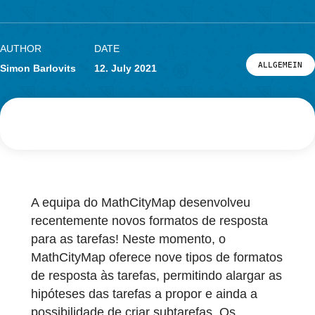
MathCityMap
Notícias
Eventos
PORTAL
AUTHOR
DATE
ALL
Simon Barlovits
12. July 2021
A equipa do MathCityMap desenvolveu
recentemente novos formatos de resposta
para as tarefas! Neste momento, o