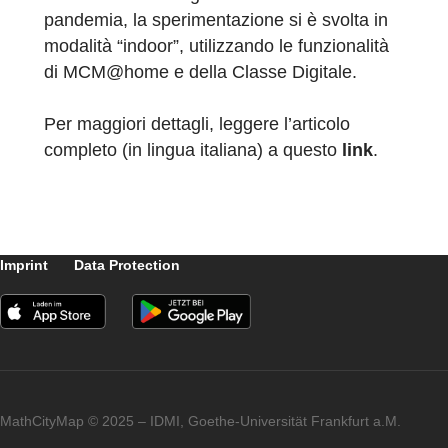
problem solving e problem posing. La
sperimentazione, che si è svolta nel mese d
maggio, ha coinvolto una classe di grado 9
del Liceo Scientifico “A. Volta” di
Caltanissetta (Sicilia). A causa della
situazione di emergenza dovuta alla
pandemia, la sperimentazione si è svolta in
modalità “indoor”, utilizzando le funzionalità
di MCM@home e della Classe Digitale.
Per maggiori dettagli, leggere l’articolo
completo (in lingua italiana) a questo
link
.