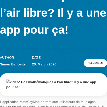
Tutorials
mathématiques à
Portal
App
News & Events
l’air libre? Il y a 
News
Events
Material & Research
app pour ça!
Material
Research
LOG-IN & REGISTRATION
PORTAL
AUTHOR
DATE
ALL
Simon Barlovits
29. March 2020