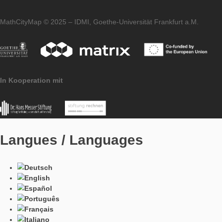
Cliquez ici pour regarder la vidéo sur YouTube.
Data Protection
Imprint
MathCityMap © 2025 – IDMI, Goethe-Universität Frankfurt a.
In Kooperation mit