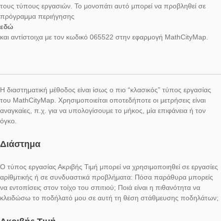
Η ομάδα του MathCityMap πρόσφατα ανέπτυξε αρκετούς νέου
τύπους εργασιών! Τώρα, το MathCityMap προσφέρει εννιά τύ
εργασιών καθώς και τη δυνατότητα δημιουργίας υπο-εργασιών.
τύποι εργασιών παρουσιάζονται συνοπτικά παρακάτω. Επιπλέ
διαθέτουμε ένα Υπόδειγμα Μονοπατιού το οποίο περιλαμβάνει
τους τύπους εργασιών. Το μονοπάτι αυτό μπορεί να προβληθε
πρόγραμμα περιήγησης
εδώ
και αντίστοιχα με τον κωδικό 065522 στην εφαρμογή MathCit
Η διαστηματική μέθοδος είναι ίσως ο πιο “κλασικός” τύπος ερ
του MathCityMap. Χρησιμοποιείται οποτεδήποτε οι μετρήσεις ε
αναγκαίες, π.χ. για να υπολογίσουμε το μήκος, μία επιφάνεια ή
όγκο.