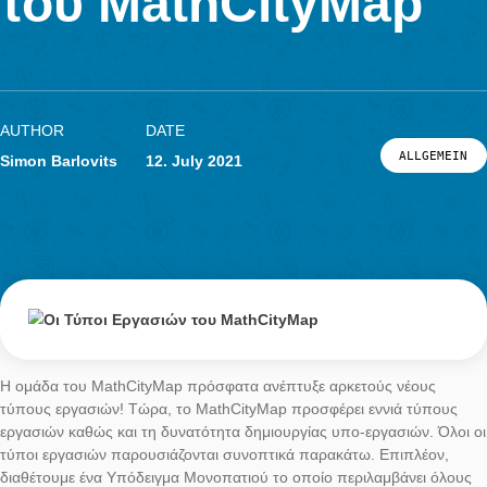
Portal
App
του MathCityMap
News & Events
News
Events
Material & Research
Material
AUTHOR
DATE
Research
ALL
Simon Barlovits
12. July 2021
LOG-IN & REGISTRATION
PORTAL