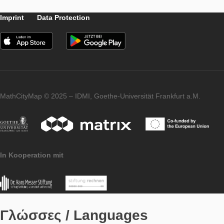
θέση (π.χ. τις συντεταγμένες του μέσου του τμήματος που ορίζ
από δύο σημεία) ή να τοποθετηθούν οι ίδιοι σε ένα προκαθορ
σχήμα (π.χ. δημιουργία ενός ισόπλευρου τριγώνου).
Σημείωση: Αυτός ο τύπος εργασίας λειτουργεί καλύτερα σε υπ
χώρους καθώς το σήμα του GPS είναι αδύναμο στις πόλεις.
Εργασίες GPS
Τέλος, προσφέρουμε τη δυνατότητα για τη δημιουργία πιο σύ
εργασιών, διαιρώντας τες σε, προαιρετικές ή υποχρεωτικές, ε
εργασίες που θα λέγονται Υποεργασίες. Ένα παράδειγμα για τ
των Υποεργασιών δίνεται στο μονοπάτι που αναφέρθηκε
προηγουμένως.
Υποεργασία
ΝΕΟΣ ΤΥΠΟΣ ΕΡΓΑΣΙΑΣ!