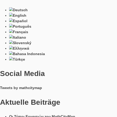
Imprint
Data Protection
MathCityMap © 2025 – IDMI, Goethe-Universität Frankfurt a.
In Kooperation mit