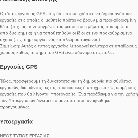
διατύπωση ερωτήσεων αναφορικά με ιστορικές περιόδους.
Σημείωση: Σε περίπτωση που στο κενό πρέπει οπωσδήποτε 
εισαχθεί αριθμός, συνίσταται η χρήση της επιλογής “Strict-
Υποχρεωτικά”.
Συμπλήρωσε Τα Κενά
ΝΕΟΣ ΤΥΠΟΣ ΕΡΓΑΣΙΑΣ!
Επιπλέον, τα διαθέσιμα δεδομένα μπορούν να αναζητηθούν με
τύπο Πολλαπλής Επιλογής όπως σε ένα κουίζ. Ως εκ τούτου, 
να δοθούν το λιγότερο δύο απαντήσεις, από τις οποίες τουλάχ
μια να είναι σωστή.
Πολλαπλής Επιλογής
Ο τύπος εργασίας GPS επιτρέπει στους χρήστες να δημιουργ
εργασίες στις οποίες οι μαθητές πρέπει να βρουν μια προκαθο