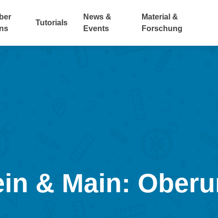
ber
News &
Material &
Tutorials
ns
Events
Forschung
ein & Main: Oberu