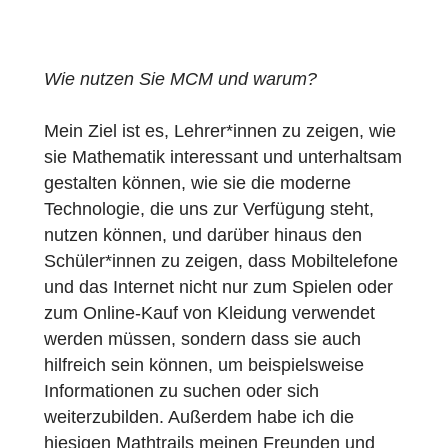
Oberen Platz in Olomouc. Obwohl sich mei
Studium hauptsächlich auf die Mathematik i
der Oberstufe konzentriert, unterrichte ich
auch jüngere Kinder, und da einige von
ihnen in der Nähe des Stadtzentrums
wohnen, wollte ich, dass auch sie durch
MathCityMap Spaß an der Mathematik
haben. Ich habe außerdem die Funktion
„Piratenerzählung“ in meinen Unterricht
eingebaut, was den ganzen Weg für die
Kinder noch interessanter machen sollte.