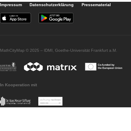
Zifferblätter verstehen und die Anzahl und A
der verschiedenen Ornamente bestimmen
muss. Die Schülerinnen und Schüler lernen
etwas über Stunden, Tage, Wochen, Monat
des Jahres, Tierkreiszeichen sowie
Orientierung und Lage, Grundrechenarten
sowie Schriftzeichen und Berufe. Bei dieser
Aufgabe geht es nicht nur um Mathematik,
sondern sie testet auch das Allgemeinwisse
der Drittklässler. In der Aufgabe müssen die
Schülerinnen und Schüler ihre Antworten a
einer Liste von Optionen auswählen, Zahle
und Namen in Lückentexte eintragen usw..
Sie unterscheidet sich also stark von den
anderen Aufgaben meines Trails, bei denen