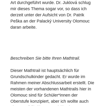
am MCM-Projekt in der Slowakei), und ich
begann mich sehr für dieses Thema zu
interessieren. Während der Vorlesung hatte
wir die Möglichkeit, einen Mathtrail durch di
Fakultät zu machen, und ich dachte, dass
dies ein großartiges Thema für meine
Abschlussarbeit wäre, da in der
Tschechischen Republik noch nichts dieser
Art durchgeführt wurde. Dr. Juklová schlug
mir dieses Thema sogar vor, so dass ich
derzeit unter der Aufsicht von Dr. Patrik
Peška an der Palacký University Olomouc
daran arbeite.