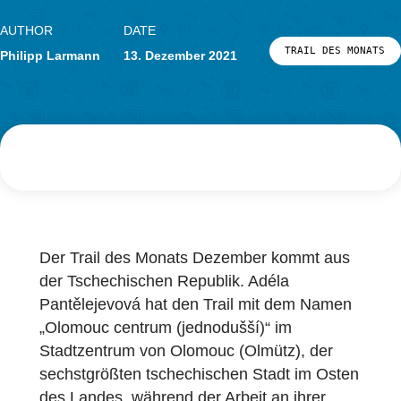
Forschung
LOG-IN & REGISTRIERUNG
PORTAL
AUTHOR
DATE
TRAIL DES 
Philipp Larmann
13. Dezember 2021
Der Trail des Monats Dezember kommt aus
der Tschechischen Republik. Adéla
Pantělejevová hat den Trail mit dem Namen