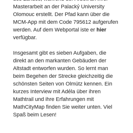
„Olomouc centrum (jednodušší)“ im
Stadtzentrum von Olomouc (Olmütz), der
sechstgrößten tschechischen Stadt im Oste
des Landes, während der Arbeit an ihrer
Masterarbeit an der Palacký University
Olomouc erstellt. Der Pfad kann über die
MCM-App mit dem Code 795612 aufgerufe
werden. Auf dem Webportal iste er
hier
verfügbar.
Insgesamt gibt es sieben Aufgaben, die
direkt an den markanten Gebäuden der
Altstadt entworfen wurden. So lernt man
beim Begehen der Strecke gleichzeitig die
schönsten Seiten von Olmütz kennen. Ein