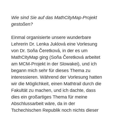
kurzes Interview mit Adéla über ihren
Mathtrail und ihre Erfahrungen mit
MathCityMap finden Sie weiter unten. Viel
Spaß beim Lesen!
Wie sind Sie auf das MathCityMap-Projekt
gestoßen?
Einmal organisierte unsere wunderbare
Lehrerin Dr. Lenka Juklová eine Vorlesung
von Dr. Soňa Čeretková, in der es um
MathCityMap ging (Soňa Čeretková arbeitet