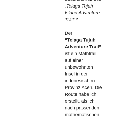
SchülerInnen,
nämlich zum
Erforschen des
Trails aus
Piratensicht bei
gleichzeitigem
Erlernen von
Mathematik.
Was ist die
Besonderheit des
„Telaga Tujuh
Island Adventure
Trail“?