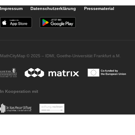
wiegt.“
Durch die Bearbeitung des Trails können
sich Nutzer auf eine mathematische
Entdeckungsreise durch die wunderschöne
Natur Indonesiens begeben. Discover
MathCityMap, visit Indonesia!
Good to know: Adi Nur Cahyono hat den
“Telaga Tujuh Island Adventure Trail” erstellt
um das neue Piraten-Narrativ zu entdecken
Für seinen Trail nutzt er viele
Wizard-Aufgaben
, da diese in eine, zur
Piraten-Story passende Geschichte