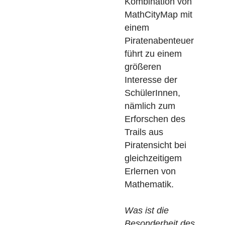
suchen. Und
letztlich ist die
Suche nach
„mathematischen
“ Schätzen die
Idee des
MathCityMap-
Projekts. Die
Kombination von
MathCityMap mit
einem
Piratenabenteuer
führt zu einem
größeren
Interesse der