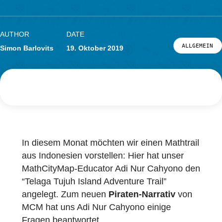
auf Telaga Tujuh
Forschung
LOG-IN & REGISTRIERUNG
PORTAL
AUTHOR
DATE
ALL
Simon Barlovits
19. Oktober 2019
In diesem Monat möchten wir einen Mathtrai
aus Indonesien vorstellen: Hier hat unser
MathCityMap-Educator Adi Nur Cahyono d