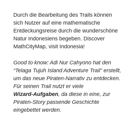
reparieren!
Vielleicht können
wir diesen
Baumstamm hier
verwenden.
Käpt’n, die Crew
muss wissen wie
viel Kilogramm
dieser
Baumstamm
wiegt. Ich habe
von Landratten
aufgeschnappt,
dass 1cm³ des
Holzes 600g