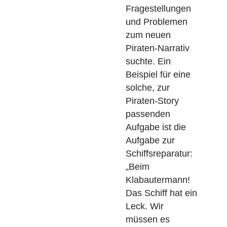
Der
“Telaga Tujuh
Adventure Trail”
ist ein Mathtrail
auf einer
unbewohnten
Insel in der
indonesischen
Provinz Aceh. Die
Route habe ich
erstellt, als ich
nach passenden
mathematischen
Fragestellungen
und Problemen
zum neuen