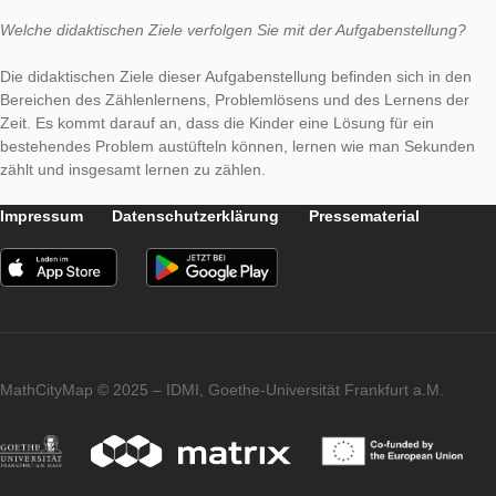
In meiner Aufgabe geht es darum, dass Erst- und Zweitklässle
Papierboot bauen sollen. Anschließend wird das Boot auf der 
Seite der Brücke ins Wasser gelassen und dir Schüler sollen z
wie lange das Boot braucht um auf der anderen Seite der Brü
hervorzukommen. Die Aufgabe wird durch Zählen gelöst, gen
gesagt durch das Sekundenzählen.
Welche didaktischen Ziele verfolgen
Sie mit der Aufgabenstel
Die didaktischen Ziele dieser Aufgabenstellung befinden sich i
Bereichen des Zählenlernens, Problemlösens und des Lernen
Zeit. Es kommt darauf an, dass die Kinder eine Lösung für ein
bestehendes Problem austüfteln können, lernen wie man Se
zählt und insgesamt lernen zu zählen.
Impressum
Datenschutzerklärung
Pressematerial