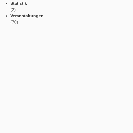
Profil
Vorlesefunktion
Automatische Übersetzung
Webportal in der App
App Einstellungen
Kategorien
Allgemein
(182)
App
(11)
Aufgabe der Woche
(133)
MathTrails
(21)
Patch Notes
(26)