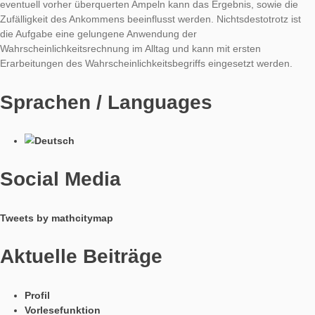
der guten Planung steht man als Fußgänger immer wieder vor
roten Ampel. Häufig fallen einem eher die roten und weniger d
grünen Ampeln auf. Schätze, wie oft eine Ampel „Grün“ zeigt,
man 100 Mal an der Ampel vorbeikommt.
Um die Aufgabe zu lösen, sollten die SchülerInnen zunächst d
einer Grünphase, sowie die einer Rotphase messen. Die Daue
Gesamtphase ergibt sich dann über die Länge einer Grün- un
Rotphase. Um die Wahrscheinlichkeit zu bestimmen bei Grün 
Ampel zu kommen, teilt man die Dauer der Grünphase durch 
Dauer eines kompletten Ampeldurchlaufs. Anschließend kann 
Erwartungswert bei 100maligem Vorbeikommen gebildet werd
Dieser Lösungsweg führt zu einer theoretischen Lösung, die j
kritisch hinterfragt werden sollte. Je nach Ampelschaltung und
eventuell vorher überquerten Ampeln kann das Ergebnis, sowi