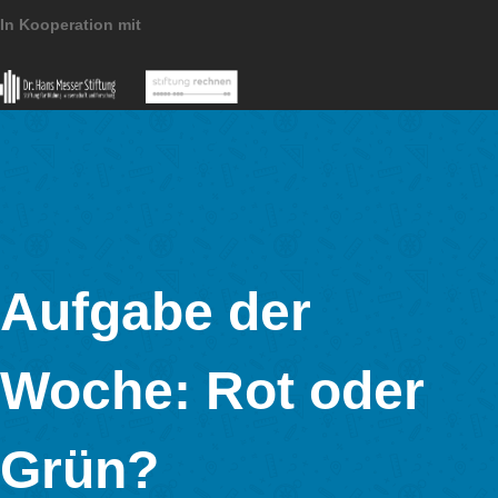
MathCityMap © 2025 – IDMI, Goethe-Universität Frankfurt a.
In Kooperation mit