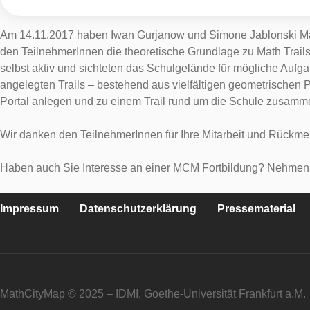
Am 14.11.2017 haben Iwan Gurjanow und Simone Jablonski Mat
den TeilnehmerInnen die theoretische Grundlage zu Math Trail
selbst aktiv und sichteten das Schulgelände für mögliche Auf
angelegten Trails – bestehend aus vielfältigen geometrischen
Portal anlegen und zu einem Trail rund um die Schule zusamm
Wir danken den TeilnehmerInnen für Ihre Mitarbeit und Rückm
Haben auch Sie Interesse an einer MCM Fortbildung? Nehmen S
Impressum
Datenschutzerklärung
Pressematerial
MathCityMap © 2025 – IDMI, Goethe-Universität Frankfurt a.M.