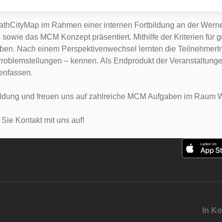
hCityMap im Rahmen einer internen Fortbildung an der Werner
s sowie das MCM Konzept präsentiert. Mithilfe der Kriterien f
gaben. Nach einem Perspektivenwechsel lernten die TeilnehmerI
 Problemstellungen – kennen. Als Endprodukt der Veranstaltung
enfassen.
eldung und freuen uns auf zahlreiche MCM Aufgaben im Raum W
ie Kontakt mit uns auf!
In Ko