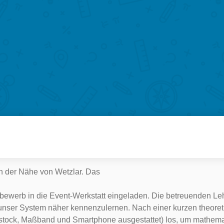
in der Nähe von Wetzlar. Das
bewerb in die Event-Werkstatt eingeladen. Die betreuenden Le
unser System näher kennenzulernen. Nach einer kurzen theore
llstock, Maßband und Smartphone ausgestattet) los, um mathem