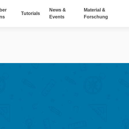
ber
News &
Material &
Tutorials
ns
Events
Forschung