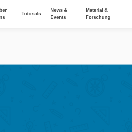
ber
News &
Material &
Tutorials
ns
Events
Forschung