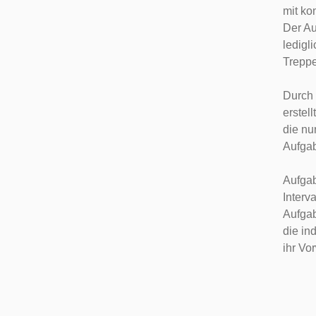
mit ko
Der Au
ledigl
Treppe
Durch 
erstel
die nu
Aufgab
Aufgab
Interv
Aufgab
die in
ihr Vo