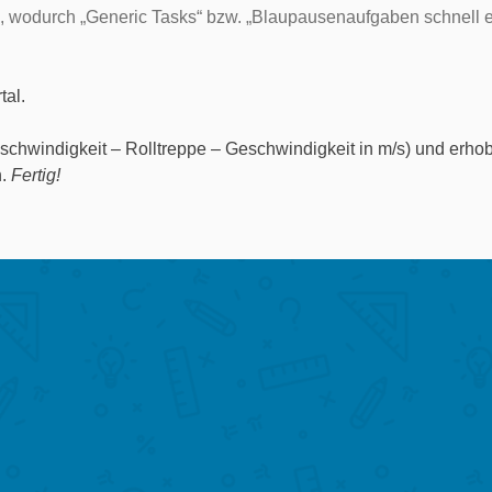
ng, wodurch „Generic Tasks“ bzw. „Blaupausenaufgaben schnell 
tal.
chwindigkeit – Rolltreppe – Geschwindigkeit in m/s) und erh
n.
Fertig!