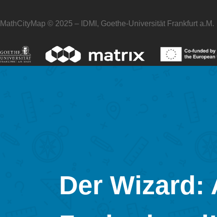
MathCityMap © 2025 – IDMI, Goethe-Universität Frankfurt a.M.
Der Wizard: