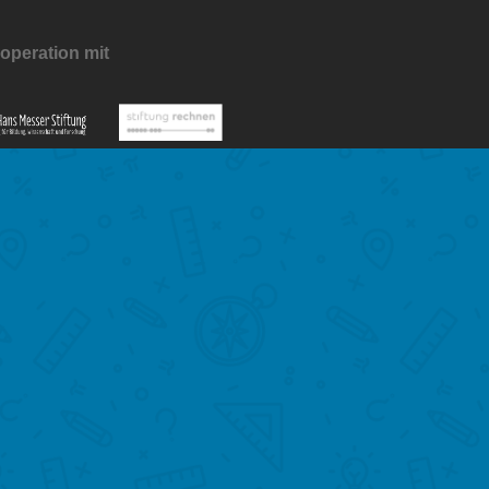
operation mit
n