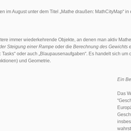
 im August unter dem Titel „Mathe draußen: MathCityMap“ in d
itere immer wiederkehrende Objekte, an denen man aktiv Mathe
der Steigung einer Rampe
oder die
Berechnung des Gewichts e
sks“ oder auch „Blaupausenaufgaben“. Es handelt sich um dida
nktionen) und Geometrie.
Ein Be
Das Wi
“Gesch
Europä
Geschw
insbes
wahrst