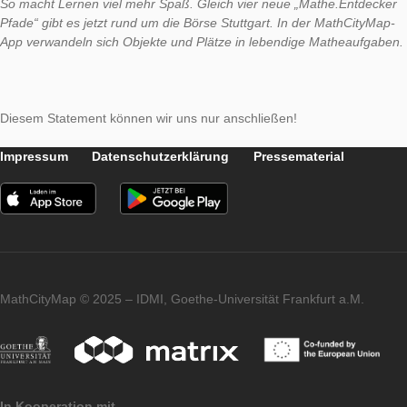
Auch in der Regionalausgabe der BILD Zeitung Stuttgart wurd
MathCityMap und die Eröffnung der MATHE.ENTDECKER Pfa
um die Börse Stuttgart berichtet. In der Kategorie „Was uns fre
es:
So macht Lernen viel mehr Spaß. Gleich vier neue „Mathe.En
Pfade“ gibt es jetzt rund um die Börse Stuttgart. In der MathC
App verwandeln sich Objekte und Plätze in lebendige Mathea
Diesem Statement können wir uns nur anschließen!
Impressum
Datenschutzerklärung
Pressematerial