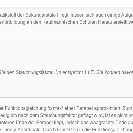
toff der Sekundarstufe I liegt, lassen sich auch einige Aufga
erfortbildung an den Kaufmännischen Schulen Hanau erstellt w
Sie den Stauchungsfaktor. 1m entspricht 1 LE. Sie können dav
er Funktionsgleichung f(x)=ax² einer Parabel approximiert. Zu
diglich nach dem Stauchungsfaktor gefragt wird, ist es nicht nö
nteren Ende der Parabel liegt, jedoch das waagrechte Ende auß
- und y-Koordinate. Durch Einsetzen in die Funktionsgleichung 