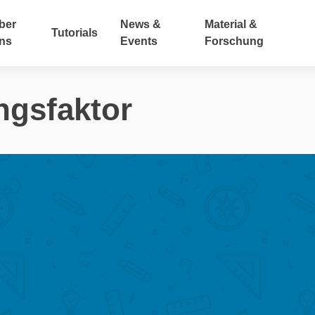
ber
News &
Material &
Tutorials
ns
Events
Forschung
ngsfaktor