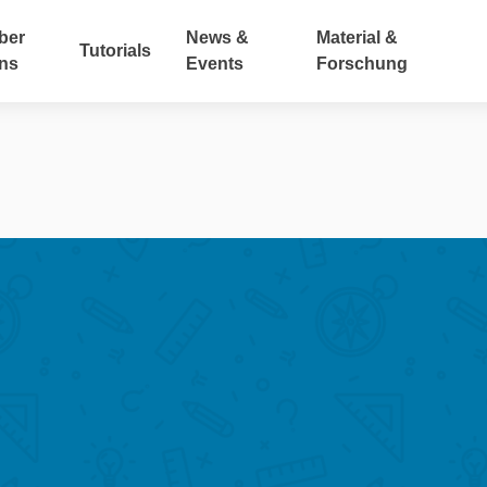
ber
News &
Material &
Tutorials
ns
Events
Forschung