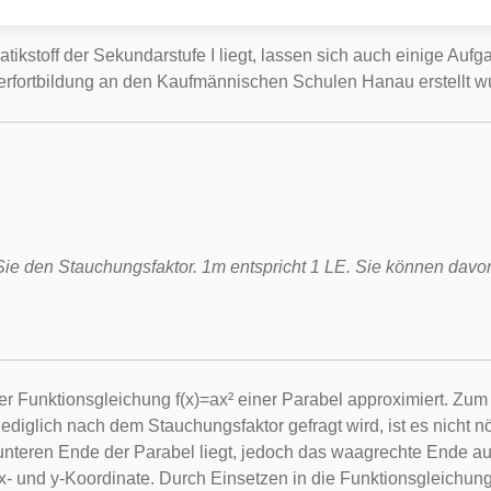
toff der Sekundarstufe I liegt, lassen sich auch einige Aufga
erfortbildung an den Kaufmännischen Schulen Hanau erstellt w
Sie den Stauchungsfaktor. 1m entspricht 1 LE. Sie können dav
er Funktionsgleichung f(x)=ax² einer Parabel approximiert. Zu
diglich nach dem Stauchungsfaktor gefragt wird, ist es nicht nö
nteren Ende der Parabel liegt, jedoch das waagrechte Ende auß
- und y-Koordinate. Durch Einsetzen in die Funktionsgleichung 