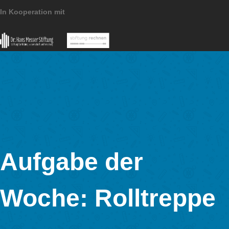
Wir danken für das Interview und die tolle Umsetzung der
MathCityMap Idee in neuem Kontext.
Impressum
Datenschutzerklärung
Pressematerial
MathCityMap © 2025 – IDMI, Goethe-Universität Frankfurt a.
In Kooperation mit