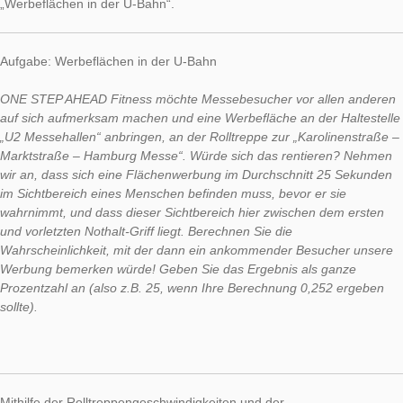
In dieser Woche möchten wir Ihnen in der Rubrik Aufgabe de
gleich eine ganze Reihe von Aufgaben vorstellen. Mathias Bärt
Professor an der Hochschule Offenburg, ist auf MathCityMap
aufmerksam geworden und hat das System für Studierende se
Statistikvorlesung angepasst, beispielsweise in der Aufgabe
„Werbeflächen in der U-Bahn“.
Aufgabe: Werbeflächen in der U-Bahn
ONE STEP AHEAD Fitness möchte Messebesucher vor allen 
auf sich aufmerksam machen und eine Werbefläche an der Hal
„U2 Messehallen“ anbringen, an der Rolltreppe zur „Karolinen
Marktstraße – Hamburg Messe“. Würde sich das rentieren? 
wir an, dass sich eine Flächenwerbung im Durchschnitt 25 S
im Sichtbereich eines Menschen befinden muss, bevor er sie
wahrnimmt, und dass dieser Sichtbereich hier zwischen dem e
und vorletzten Nothalt-Griff liegt. Berechnen Sie die
Wahrscheinlichkeit, mit der dann ein ankommender Besucher