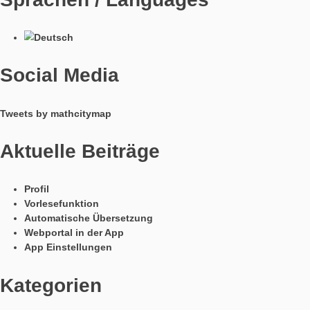
Aufgabe:
Rolltreppe
(Aufgabennummer: 1805)
Mit welcher Geschwindigkeit in m/s fährt die Rolltreppe? Gib 
Ergebnis auf zwei Nachkommastelle genau an.
Um die Aufgabe zu lösen, ist es notwendig, zwei Werte zu ermi
Die Länge der Rolltreppe (zum Beispiel anhand der Abdecku
dem Handlauf) sowie die Dauer einer Fahrt mit der Rolltreppe
besten werden beide Werte direkt in den Einheiten Meter und
Sekunde erhoben, damit anschließend die Geschwindigkeit erm
werden kann.
Für die Aufgabe müssen die SchülerInnen die Einheit m/s ken
Hierbei kann eine Verbindung von Physik und Mathematik im