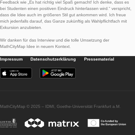
zugegebenermaßen nicht primär mit der Definition gewünscht
Kompetenzen begonnen. Letztlich sind die entwickelten Aufg
der mathematischen Modellierung und Lösung zuzuordnen. Inh
werden die Bereiche Wahrscheinlichkeitsrechnung, Schätzen 
Testen, aber auch Korrelation und Regression abgedeckt.
Haben Sie den Trail bereits getestet und Feedback erha
Ich habe einen Testlauf mit zwei Studierenden durchgeführt. 
ging es mir um ein Erproben der Verständlichkeit und Machbar
Einzelaufgaben sowie eine Prüfung des zeitlichen Ansatzes. Al
unter wissenschaftlichen Gesichtspunkten kann man das natür
nicht werten. Die beiden Teilnehmer waren extrem motiviert u
Feedback wie „Es hat richtig viel Spaß gemacht! Ich denke, d
bei Studenten einen positiven Eindruck hinterlassen wird.“ vers
dass die Idee auch im größeren Stil gut ankommen wird. Ich f
mich jedenfalls darauf, das Ganze zukünftig als Wahlpflichtfac
Exkursion anzubieten.