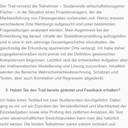
Kombination aus digitalen Medien, Stadterkundung und Arbeit
Team an konkreten Objekten hat mich sofort begeistert. Ich k
gut vorstellen, dass sich auch Studierende von der App ange
fühlen, wenn man sie mit etwas anspruchsvolleren Aufgaben
herausfordert. Für mich eröffnet sich damit eine gute Möglichke
Inhalte der Statistik-Vorlesung in praktischen Situationen und
motivierender Umgebung anwenden zu lassen.
Welche Inhalte und Kompetenzen kommen in Ihrem Trail
Welche Zielgruppe wird angesprochen?
Der Trail versetzt die Teilnehmer – Studierende wirtschaftsbe
Fächer – in die Situation eines Projektmanagers, der die
Markteinführung von Fitnessgeräten vorbereiten soll. Hierzu
verschiedene Orte Hamburgs aufgesucht und unter bestimmt
Fragestellungen analysiert werden. Mein Augenmerk bei der
Entwicklung lag darauf, Inhalte der Statistikveranstaltung aufz
und in eine in sich stimmige Gesamtgeschichte einzubetten, d
gleichzeitig die Erkundung spannender Orte verlangt. Ich hab