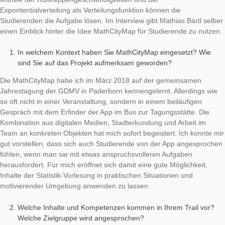
Werbung bemerken würde! Geben Sie das Ergebnis als ganz
Prozentzahl an (also z.B. 25, wenn Ihre Berechnung 0,252 er
sollte).
Mithilfe der Rolltreppengeschwindigkeiten und der
Expontentialverteilung als Verteilungsfunktion können die
Studierenden die Aufgabe lösen. Im Interview gibt Mathias Bärt
einen Einblick hinter die Idee MathCityMap für Studierende zu
In welchem Kontext haben Sie MathCityMap eingesetzt?
sind Sie auf das Projekt aufmerksam geworden?
Die MathCityMap habe ich im März 2018 auf der gemeinsame
Jahrestagung der GDMV in Paderborn kennengelernt. Allerdin
so oft nicht in einer Veranstaltung, sondern in einem beiläufig
Gespräch mit dem Erfinder der App im Bus zur Tagungsstätte.