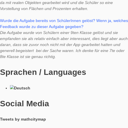
sind.
Herr Heinze stand freundlicherweise für ein kurzes Interview z
Verfügung, sodass wir hier seine Einschätzung und Erfahrung
der Aufgabe vorstellen können. Dafür möchten wir uns herzlic
bedanken!
Wie kam Ihnen die Idee zu dieser Aufgabe?
Ich wollte verschiedene Aufgabentypen erstellen für eine 8te o
Klasse. Ich hatte eine Freistunde jedoch regnete es genau zu 
Zeit. Deswegen stand ich zunächst am Eingang und überlegte
könnte man die Eingangstür einbauen und so ist die Idee ents
Dreiecksflächen und Prozentrechnung zu verbinden.
Welche mathematischen Fertigkeiten und Kompetenzen sollen
Aufgabe angesprochen werden?