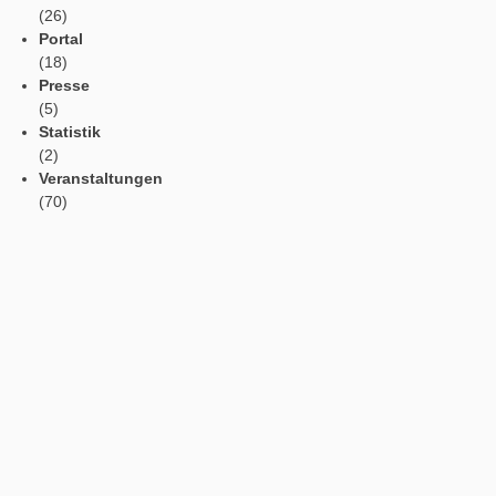
Social Media
Tweets by mathcitymap
Aktuelle Beiträge
Profil
Vorlesefunktion
Automatische Übersetzung
Webportal in der App
App Einstellungen
Kategorien