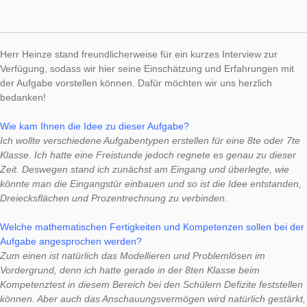
AUTHOR
DATE
AUFGABE DER
Simone Jablonski
17. Juli 2017
Die heutige „Aufgabe der Woche“ stammt von Markus Heinze
Trail „Schillergymnasium“ in Bautzen und kombiniert Prozent
mit einer geometrischen Fragestellung.
Aufgabe:
Prozentrechnung zum Eingang
(Aufgabennummer: 1262)
Bestimme wie viel Prozent der Eingangstüren mit Glas ausgest