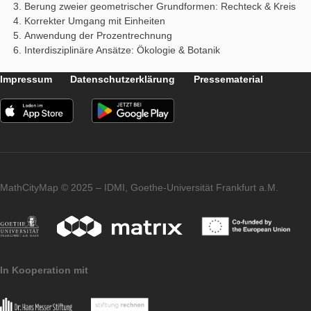
die Aufgabenbearbeiter vor der Vermessung einen Tipp abge
lassen: Dass 1/5 der Rechtecksfläche durch die beiden
halbkreisförmigen Einschnitte „herausgeschnitten“ wurden, ist 
überraschend großer Anteil!
Welches didaktische Ziel verfolgt die Aufgabe?
Mit dieser Aufgabenstellung wollen wir mehrere mathematikdi
Ziele verfolgen:
Präzises Messen.
Vorstellen, Zeichnen oder Beschreiben der mathematisc
Situation durch ein Rechteck und zwei Halbkreise.
Berung zweier geometrischer Grundformen: Rechteck & 
Korrekter Umgang mit Einheiten
Anwendung der Prozentrechnung
Interdisziplinäre Ansätze: Ökologie & Botanik
Impressum
Datenschutzerklärung
Pressematerial