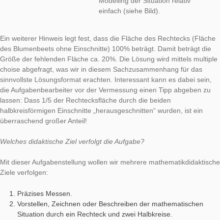
Die Rahmung des Blumenbeet
„mathematikfreundliche“ Maße
ist vier Meter lang und einen 
breit. Bei beiden Einschnitten
handelt es sich um zwei identi
Halbkreise, welche folglich ein
ganzen Kreis bilden. Dies wird 
einem Hinweis angegeben. Da
ist die gegebene geometrisch
Modelling der Situation relativ
einfach (siehe Bild).
Ein weiterer Hinweis legt fest, dass die Fläche des Rechtecks
des Blumenbeets ohne Einschnitte) 100% beträgt. Damit beträ
Größe der fehlenden Fläche ca. 20%. Die Lösung wird mittels 
choise abgefragt, was wir in diesem Sachzusammenhang für 
sinnvollste Lösungsformat erachten. Interessant kann es dabei