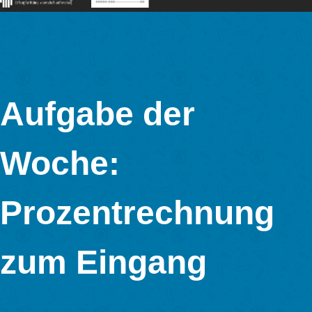
MathCityMap © 2025 – IDMI, Goethe-Universität Frankfurt a.
In Kooperation mit