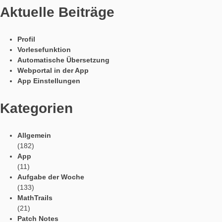
Zum einen ist natürlich das Modellieren und Problemlösen im
Vordergrund, denn ich hatte gerade in der 8ten Klasse beim
Kompetenztest in diesem Bereich bei den Schülern Defizite fes
können. Aber auch das Anschauungsvermögen wird natürlich g
da mit realen Objekten gearbeitet wird und die Schüler so ein
Vorstellung von Flächen und Prozenten erhalten.
Wurde die Aufgabe bereits von SchülerInnen gelöst? Wenn ja
Feedback wurde zu dieser Aufgabe gegeben?
Die Aufgabe wurde von Schülern einer 9ten Klasse gelöst und 
empfanden sie als relativ einfach aber interessant, dies liegt 
daran, dass sie zuvor noch nicht mit der App gearbeitet hatte
generell begeistert bei der Sache waren.
Ich denke für eine 7
8te Klasse ist sie genau richtig.
Sprachen / Languages