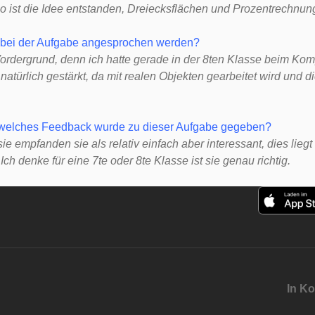
o ist die Idee entstanden, Dreiecksflächen und Prozentrechnun
 bei der Aufgabe angesprochen werden?
ordergrund, denn ich hatte gerade in der 8ten Klasse beim Kom
türlich gestärkt, da mit realen Objekten gearbeitet wird und d
, welches Feedback wurde zu dieser Aufgabe gegeben?
 empfanden sie als relativ einfach aber interessant, dies liegt
.
Ich denke für eine 7te oder 8te Klasse ist sie genau richtig.
In Ko