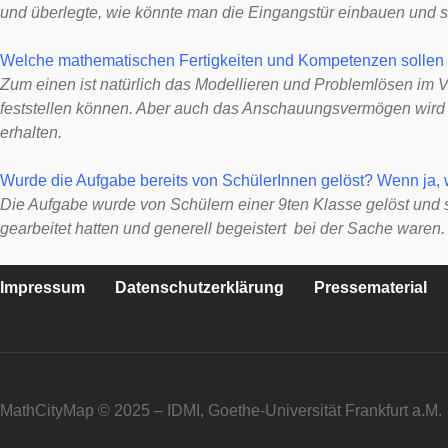
und überlegte, wie könnte man die Eingangstür einbauen und s
Welche mathematischen Fertigkeiten und Kompetenzen sollen
Zum einen ist natürlich das Modellieren und Problemlösen im V
feststellen können. Aber auch das Anschauungsvermögen wird na
erhalten.
Wurde die Aufgabe bereits von SchülerInnen gelöst? Wenn ja
Die Aufgabe wurde von Schülern einer 9ten Klasse gelöst und sie
gearbeitet hatten und generell begeistert bei der Sache waren
Impressum
Datenschutzerklärung
Pressematerial
MathCityMap © 2025 – IDMI, Goethe-Universität Frankfurt a.M.