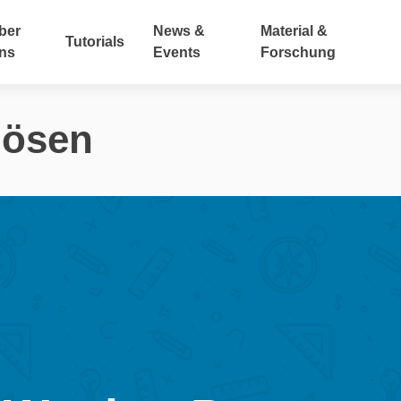
ber
News &
Material &
Tutorials
ns
Events
Forschung
lösen