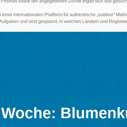
 Prismas sowie der angegebenen Dichte ergibt sich das gesuch
 einer internationalen Plattform für authentische „outdoor“ Mat
re Aufgaben und sind gespannt, in welchen Ländern und Regio
 Woche: Blumenk