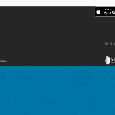
In Ko