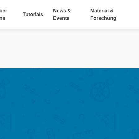
ber
News &
Material &
Tutorials
ns
Events
Forschung