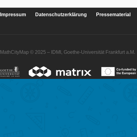
Impressum
Datenschutzerklärung
Pressematerial
MathCityMap © 2025 – IDMI, Goethe-Universität Frankfurt a.M.