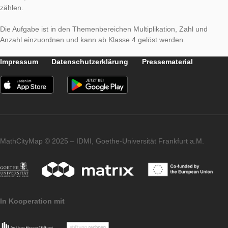
zählen. Jedoch dauert dies lange, sodass die SchülerInnen be
auf die Idee kommen nur die Scheiben in einer Reihe sowie di
der Reihen zu zählen und die Aufgabe mittels einer Multiplikat
lösen. Dabei wird die Grundvorstellung der Multiplikation als
wiederholte Addition angesprochen. Zudem müssen die Schül
beachten, dass nach der Anzahl der Scheiben und nicht der F
gefragt wird. Für ein Fenster müssen also drei Scheiben eing
werden, sollten die SchülerInnen zunächst die Anzahl der Fen
zählen.
Die Aufgabe ist in den Themenbereichen Multiplikation, Zahl 
Anzahl einzuordnen und kann ab Klasse 4 gelöst werden.
Impressum
Datenschutzerklärung
Pressematerial