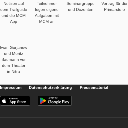
Bilderreihe
Die folgenden Bilder zeigen Eindrücke der Stadt und unserer
Workshops.
Einführung in
Wie groß ist
Aufgabe der
Dokt
die Theorie
die Fläche des
Woche: Das
der Mathtrails.
Tisches?
Insektenhotel
Fachb
Notizen auf
Teilnehmer
Seminargruppe
Vortra
dem Trailguide
legen eigene
und Dozenten
Prim
und die MCM
Aufgaben mit