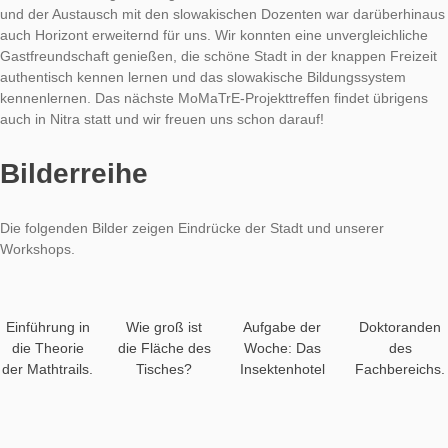
Den Abschluss der Reise bildete ein 3-stündiger Workshop für
Mathematiklehrkräfte aus Nitra. Diese erhielten ein ähnliches
Programm wie die Studierenden des oben beschriebenen Sem
und kamen dadurch ebenfalls in Kontakt mit neuen Möglichkei
Smartphones sinnvoll im Unterricht einzusetzen.
Fazit
Das Treffen in Nitra sehen wir insgesamt als großen Erfolg für
europäische Projekt an. Die Veranstaltung waren dicht getakte
konnten alle erfolgreich abgeschlossen werden. Die Zusamme
und der Austausch mit den slowakischen Dozenten war darüb
auch Horizont erweiternd für uns. Wir konnten eine unvergleic
Gastfreundschaft genießen, die schöne Stadt in der knappen F
authentisch kennen lernen und das slowakische Bildungssyst
kennenlernen. Das nächste MoMaTrE-Projekttreffen findet üb
auch in Nitra statt und wir freuen uns schon darauf!