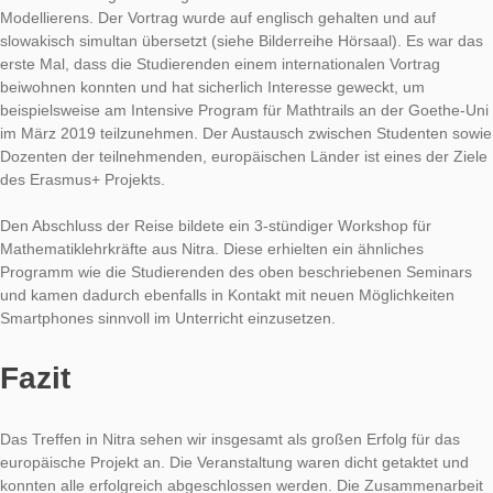
lag der Schwerpunkt auf der Erstellung eines eigenen Trails mi
von MathCityMap. Die Teilnehmer zeigten großes Interesse a
und beteiligten sich rege an den Arbeitsphasen. Die praktisch
Anteile sind uns sehr wichtig, da diese Erfahrungen den zukün
Lehrern Ängste im Umgang mit digitalen Medien nehmen und 
Wahrscheinlichkeit steigt, dass neue Methoden und MathCity
Zukunft an den Schulen tatsächlich auch benutzt wird.
Am Mittwochnachmittag gab es für die Studierenden der Prima
einen 45-minütigen Vortrag über die Theorie der Mathtrails u
Modellierens. Der Vortrag wurde auf englisch gehalten und au
slowakisch simultan übersetzt (siehe Bilderreihe Hörsaal). Es
erste Mal, dass die Studierenden einem internationalen Vortra
beiwohnen konnten und hat sicherlich Interesse geweckt, um
beispielsweise am Intensive Program für Mathtrails an der Go
im März 2019 teilzunehmen. Der Austausch zwischen Student
Dozenten der teilnehmenden, europäischen Länder ist eines d
des Erasmus+ Projekts.