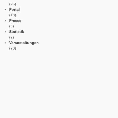
Tweets by mathcitymap
Aktuelle Beiträge
Profil
Vorlesefunktion
Automatische Übersetzung
Webportal in der App
App Einstellungen
Kategorien
Allgemein
(182)
App
(11)
Aufgabe der Woche