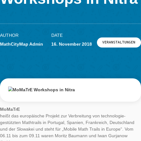
LOG-IN & REGISTRIERUNG
Workshops in Nit
PORTAL
AUTHOR
DATE
VERANSTAL
MathCityMap Admin
16. November 2018