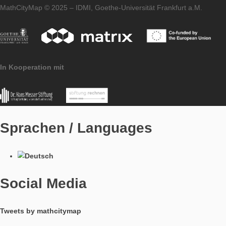
App
MCM an
Iwan Gurjanow
und Moritz
Baumann vor
dem Theater
in Nitra
Impressum
Datenschutzerklärung
Pressematerial
MathCityMap © 2025 – IDMI, Goethe-Universität Frankfurt a.