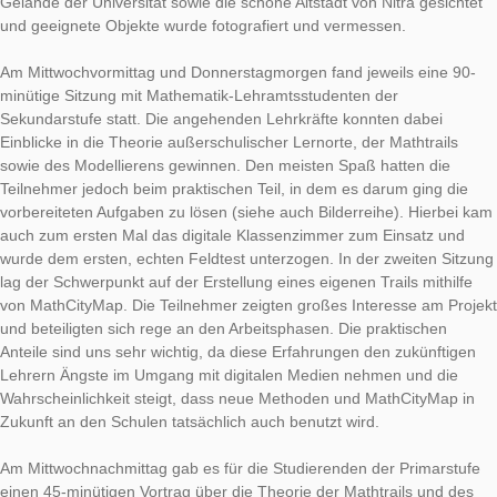
Am Dienstagnachmittag fand die Vorbereitung für die komme
Veranstaltungen statt. In diesem Rahmen wurde ein zehn Auf
umfassender Mathtrail angelegt, den die Teilnehmer später ab
sollten. Die
aktuelle Aufgabe der Woche
stammt unter anderem aus diesem Trail. Hierzu wurde zunäch
Gelände der Universität sowie die schöne Altstadt von Nitra ge
und geeignete Objekte wurde fotografiert und vermessen.
Am Mittwochvormittag und Donnerstagmorgen fand jeweils ei
minütige Sitzung mit Mathematik-Lehramtsstudenten der
Sekundarstufe statt. Die angehenden Lehrkräfte konnten dabe
Einblicke in die Theorie außerschulischer Lernorte, der Mathtra
sowie des Modellierens gewinnen. Den meisten Spaß hatten d
Teilnehmer jedoch beim praktischen Teil, in dem es darum gin
vorbereiteten Aufgaben zu lösen (siehe auch Bilderreihe). Hie
auch zum ersten Mal das digitale Klassenzimmer zum Einsatz
wurde dem ersten, echten Feldtest unterzogen. In der zweiten