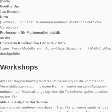
MoMaTrE
heißt das europäische Projekt zur Verbreitung von technologie
gestützten Mathtrails in Portugal, Spanien, Frankreich, Deuts
und der Slowakei und steht für „Mobile Math Trails in Europe“
06.11 bis zum 09.11 waren Moritz Baumann und Iwan Gurjan
(beide
Goethe Uni
) zu Besuch in
Nitra
(Slowakei) und haben zusammen mehrere Workshops mit So
Ceretkova (
Professorin für Mathematikdidaktik
an der
Univerzita Konštantína Filozofa v Nitre
) zum Thema Modellieren in Außer-Haus-Situationen mit Mat
durchgeführt.
Workshops