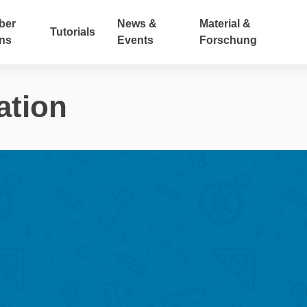
ber
News &
Material &
Tutorials
ns
Events
Forschung
ation