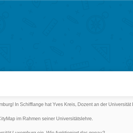
rg! In Schifflange hat Yves Kreis, Dozent an der Universität
hCityMap im Rahmen seiner Universitätslehre.
rsität Luxemburg ein. Wie funktioniert das genau?