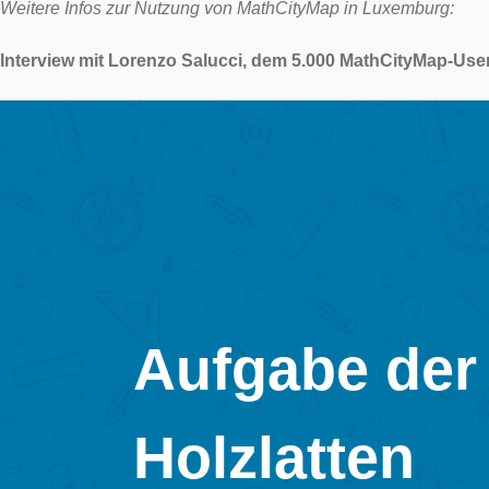
Weitere Infos zur Nutzung von MathCityMap in Luxemburg:
Interview mit Lorenzo Salucci, dem 5.000 MathCityMap-Use
Aufgabe der
Holzlatten