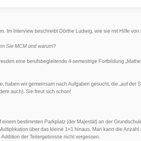
. Im Interview beschreibt Dörthe Ludwig, wie sie mit Hilfe von
tzen Sie MCM und warum?
esden eine berufsbegleitende 4-semestrige Fortbildung „Mathem
e, haben wir gemeinsam nach Aufgaben gesucht, die „auf der Str
re auch). Sie freut sich schon!
f einem bestimmten Parkplatz (der Majestät) an der Grundschule 
e Multiplikation über das kleine 1×1 hinaus. Man kann die Anzah
 Addition der Teilergebnisse nicht vergessen.