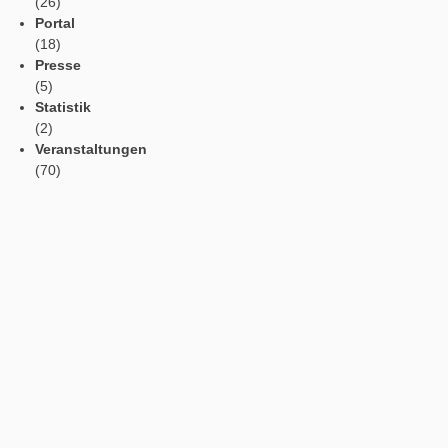
Kategorien
Allgemein
(182)
App
(11)
Aufgabe der Woche
(133)
MathTrails
(21)
Patch Notes
(26)
Portal
(18)
Presse
(5)
Statistik