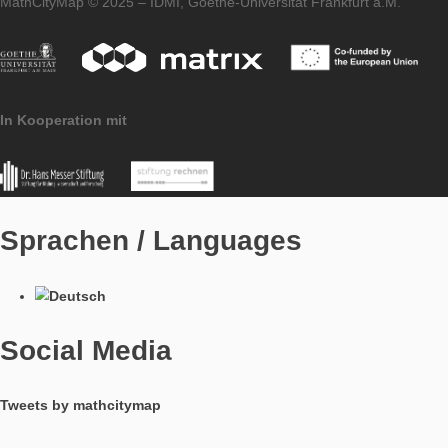
Impressum
Datenschutzerklärung
Pressematerial
MathCityMap © 2025 – IDMI, Goethe-Universität Frankfurt a.
In Kooperation mit