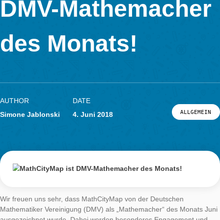
MathCityMap ist
LOG-IN & REGISTRIERUNG
DMV-Mathemach
PORTAL
des Monats!
AUTHOR
DATE
ALL
Simone Jablonski
4. Juni 2018