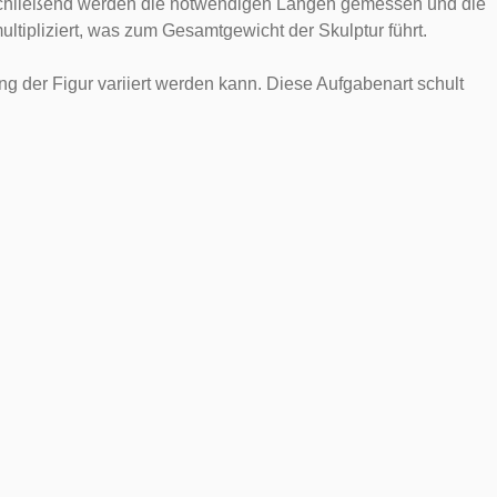
 Anschließend werden die notwendigen Längen gemessen und die
ltipliziert, was zum Gesamtgewicht der Skulptur führt.
g der Figur variiert werden kann. Diese Aufgabenart schult