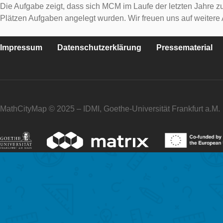
Die Aufgabe zeigt, dass sich MCM im Laufe der letzten Jahre zu
Plätzen Aufgaben angelegt wurden. Wir freuen uns auf weite
Impressum
Datenschutzerklärung
Pressematerial
MathCityMap © 2025 – IDMI, Goethe-Universität Frankfurt a.M.