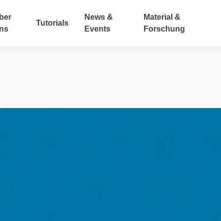
ber
News &
Material &
Tutorials
ns
Events
Forschung