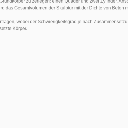
drei Grundkörper zu zerlegen: einen Quader und zwei Zylinder.
wird das Gesamtvolumen der Skulptur mit der Dichte von Beton mu
ertragen, wobei der Schwierigkeitsgrad je nach Zusammensetzun
etzte Körper.