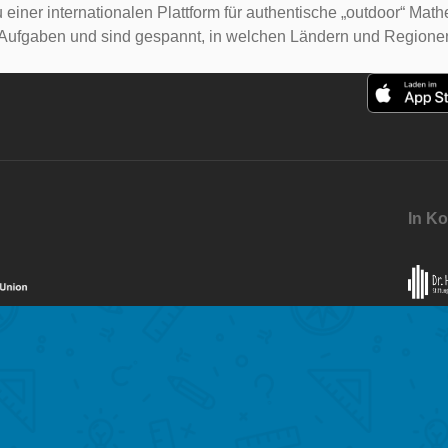
 einer internationalen Plattform für authentische „outdoor“ Mat
re Aufgaben und sind gespannt, in welchen Ländern und Regio
In Ko