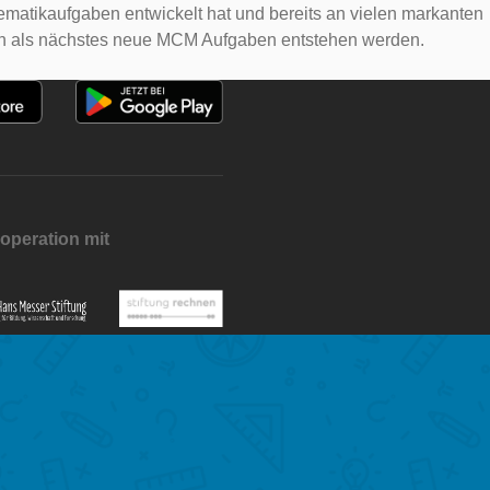
hematikaufgaben entwickelt hat und bereits an vielen markanten
nen als nächstes neue MCM Aufgaben entstehen werden.
operation mit