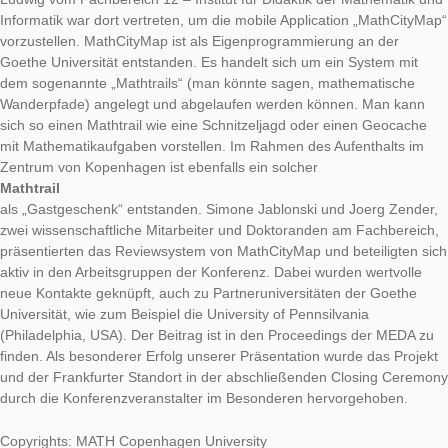
Mit einem Konferenzbericht möchten wir einen Einblick in uns
Tätigkeiten in Dänemarks Hauptstadt Kopenhagen in der letzt
Woche geben.
Vom 5. bis 7. September 2018 fand in Dänemarks Hauptstadt
Kopenhagen die Konferenz „
Mathematical Education in the Digital Age
“ statt. Es handelte sich hierbei um eine thematische Auskopp
European Researchers of Mathematical Education, dem
angesehensten internationalen Fachverband der Mathematikdi
Dort trafen sich über 90 Wissenschaftler aus dem Bereich der 
Bildung im Bereich Mathematik. Auch das Team um Prof. Dr. M
Ludwig vom Fachbereich 12 – Institut für Didaktik der Mathem
Informatik war dort vertreten, um die mobile Application „Mat
vorzustellen. MathCityMap ist als Eigenprogrammierung an de
Goethe Universität entstanden. Es handelt sich um ein System