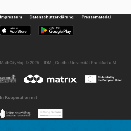
Eine dieser Aufgaben bezieht sich auf die Statue am Rathausp
den Flächeninhalt der roten Fläche. Dafür muss die Statue als
angenommen werden. Mithilfe des Maßbandes kann der Umf
ermittelt werden und damit der Radius. Die Höhe lässt sich lei
mithilfe der regelmäßigen Steine berechnen.
Insgesamt war Kopenhagen ein besonderer Erfolg für MCM!
Impressum
Datenschutzerklärung
Pressematerial
MathCityMap © 2025 – IDMI, Goethe-Universität Frankfurt a.