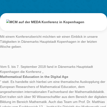
Konferenz in
Kopenhagen
AUTHOR
DATE
VERANSTAL
Simone Jablonski
14. September 2018