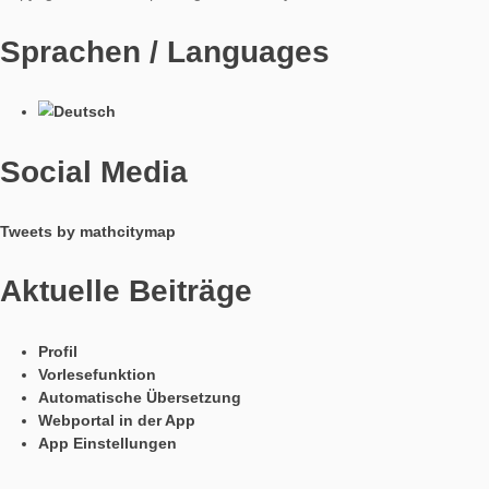
dem sogenannte „Mathtrails“ (man könnte sagen, mathemati
Wanderpfade) angelegt und abgelaufen werden können. Man
sich so einen Mathtrail wie eine Schnitzeljagd oder einen Ge
mit Mathematikaufgaben vorstellen. Im Rahmen des Aufenthal
Zentrum von Kopenhagen ist ebenfalls ein solcher
Mathtrail
als „Gastgeschenk“ entstanden. Simone Jablonski und Joerg 
zwei wissenschaftliche Mitarbeiter und Doktoranden am Fachb
präsentierten das Reviewsystem von MathCityMap und beteilig
aktiv in den Arbeitsgruppen der Konferenz. Dabei wurden wert
neue Kontakte geknüpft, auch zu Partneruniversitäten der Go
Universität, wie zum Beispiel die University of Pennsilvania
(Philadelphia, USA). Der Beitrag ist in den Proceedings der 
finden. Als besonderer Erfolg unserer Präsentation wurde das 
und der Frankfurter Standort in der abschließenden Closing
durch die Konferenzveranstalter im Besonderen hervorgehob
Copyrights: MATH Copenhagen University