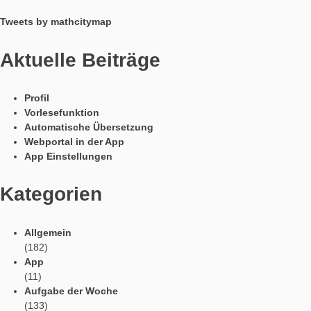
Die Höhe lässt sich auf verschiedene Weisen annähern, z.B. 
Schätzen oder den Strahlensatz. Besonders elegant kann man
Aufgabe lösen, indem man nach Strukturen und Mustern in de
Gebäudefassade sucht. Bei diesem Gebäude fallen direkt die
Querstreifen auf, die sich bis zum Dach finden lassen. Für die
Gesamthöhe ist es also nur nötig, die Höhe eines Querstreife
ermitteln, sowie die Anzahl der Streifen zu zählen. Kleinere
Abweichungen vom Muster können mithilfe von Schätzungen
angenähert werden.
Mithilfe dieser Methode kann die Aufgabe bereits von Schüler
der Klassenstufe 6 gelöst werden. Bei älteren SchülerInnen w
die verschiedenen Lösungsmöglichkeiten im besten Fall vor O
diskutiert und anhand der Einfachheit und Genauigkeit bewerte