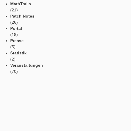
Sprachen / Languages
Social Media
Tweets by mathcitymap
Aktuelle Beiträge
Profil
Vorlesefunktion
Automatische Übersetzung
Webportal in der App
App Einstellungen