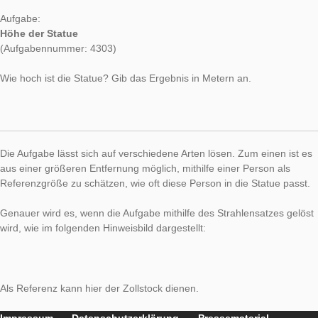
Zu Beginn des Monats hat Iwan Gurjanow das MathCityMap P
erfolgreich in Schweden auf der PME Konferenz vorgestellt. Na
wurden vor Ort auch Aufgaben angelegt, so wie die heutige A
der Woche.
Aufgabe:
Höhe der Statue
(Aufgabennummer: 4303)
Wie hoch ist die Statue? Gib das Ergebnis in Metern an.
Die Aufgabe lässt sich auf verschiedene Arten lösen. Zum eine
aus einer größeren Entfernung möglich, mithilfe einer Person 
Referenzgröße zu schätzen, wie oft diese Person in die Statue