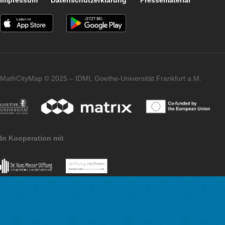
Genauer wird es, wenn die Aufgabe mithilfe des Strahlensatze
wird, wie im folgenden Hinweisbild dargestellt:
Als Referenz kann hier der Zollstock dienen.
Impressum
Datenschutzerklärung
Pressematerial
MathCityMap © 2025 – IDMI, Goethe-Universität Frankfurt a.