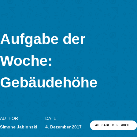
Dafür gibt es verschiedene Lösungsmöglichkeiten, beispielsw
mithilfe des Sonnenstandes bei geeigneter Wetterlage, mithilf
kleineren Objekten (z.B. Laternen) oder mithilfe des Zollstocks
ist es besonders hilfreich, sich vorab eine Skizze der Situation
machen, um eine Anwendung des Strahlensatzes zu erleichter
Wichtig in beiden Fällen ist eine Kennzeichnung in Aufgabenst
oder –bild, die deutlich macht, bis zu welcher Stelle die Höhe
werden soll, beispielsweise, wenn von Dachvorständen abge
werden soll.
Im beigefügten Dokument
Höhe von Gebäuden
finden Sie unsere ausführliche Darstellung beider Aufgabenty