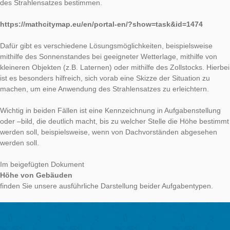
Klassenstufen die Möglichkeit, Mathematik zu machen.
Die Höhe von Gebäuden kann bereits mit Schülerinnen und S
der Klassenstufe 5 bestimmt werden, wenn sich Regelmäßigke
und Muster erkennen lassen:
https://mathcitymap.eu/en/portal-en/?show=task&id=223
Diese können z.B. Backsteine, Glasscheiben oder Platten sei
man eine oder mehrere messen kann und dann durch die
Gesamtanzahl auf die Gesamthöhe schließen kann. Eine solc
Fragestellung schult also auch den mathematischen Blick für
Regelmäßigkeiten und Muster in der Umwelt.
Die Schwierigkeit der Aufgabe steigt, sobald das Gebäude kei
solcher Regelmäßigkeiten aufweist. Die Höhe lässt sich dann m
des Strahlensatzes bestimmen.
https://mathcitymap.eu/en/portal-en/?show=task&id=147