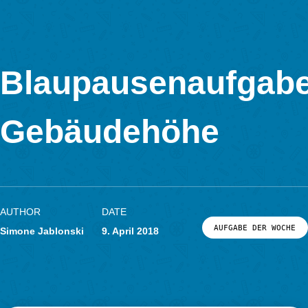
In Kooperation mit
Blaupausenaufg