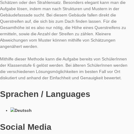
Simone Jablonski
4. Dezember 2017
Durch Kooperation mit der MOOC Arbeitsgruppe der Universitä
freuen wir uns über erste MCM Aufgaben in Italien, wo auch d
heutige Aufgabe der Woche angelegt ist.
Aufgabe:
Gebäudehöhe
(Aufgabennumer: 2045)
Bestimme die Höhe des Gebäudes. Gib das Ergebnis in Meter