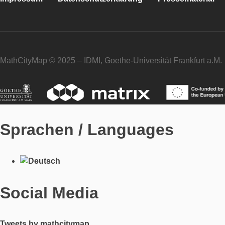
MathCityMap © 2025 – IDMI, Goethe-Universität Frankfurt a.M.
Sprachen / Languages
Social Media
Tweets by mathcitymap