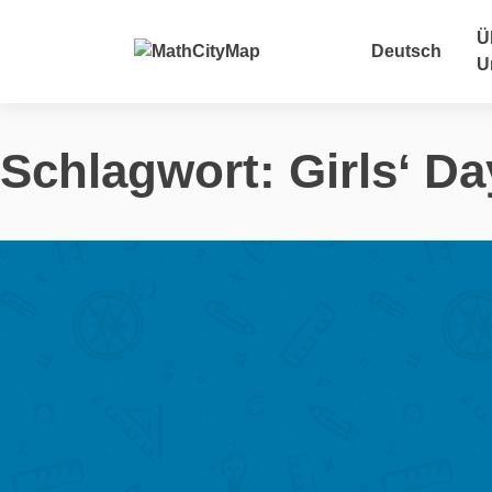
Skip
to
Ü
Deutsch
content
U
Schlagwort:
Girls‘ Da