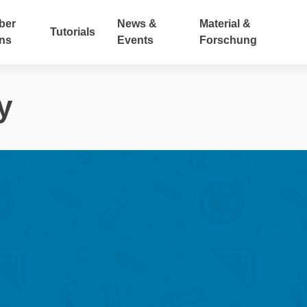
ber
News &
Material &
Tutorials
ns
Events
Forschung
y