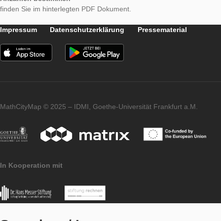
Der Schwierigkeitsgrad erhöht sich, wenn man von rechteckig
Flächen abweicht und z.B. nach kreisförmig angeordneten St
fragt. Man kann die Bestimmung der Anzahl zudem erschwer
man
Objekte
aussucht bei denen die Regelmäßigkeit an manchen Stellen
unterbrochen ist und man so gezwungen ist, besondere
Lösungsmethoden zu wählen.
Eine detaillierte Übersicht unserer Blaupausenaufgaben zum
Anzahlen bestimmen
finden Sie im hinterlegten PDF Dokument.
Impressum
Datenschutzerklärung
Pressematerial