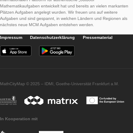
Abweichungen zum idealen Körper abzusehen sowie mit dem 
gedanklich zu operieren. Anschließend werden die notwendig
ermittelt und mithilfe der Flächeninhaltsformel eines Trapezes,
Volumenformel eines Prismas sowie der angegebenen Dichte 
sich das gesuchte Gewicht des Steins.
Die Aufgabe zeigt, dass sich MCM im Laufe der letzten Jahre 
internationalen Plattform für authentische „outdoor“
Mathematikaufgaben entwickelt hat und bereits an vielen mar
Plätzen Aufgaben angelegt wurden. Wir freuen uns auf weiter
Aufgaben und sind gespannt, in welchen Ländern und Region
nächstes neue MCM Aufgaben entstehen werden.
Impressum
Datenschutzerklärung
Pressematerial