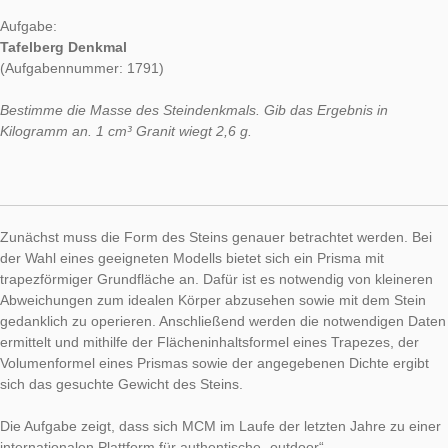
Wie bereits vor einigen Wochen führt uns die Aufgabe der Wo
den afrikanischen Kontinent, genauer auf den etwa 1000 Met
Tafelberg in Kapstadt. Dort befindet sich ein Denkmal aus Stei
zugleich ein ideales Objekt für eine MCM Aufgabe darstellt.
Aufgabe:
Tafelberg Denkmal
(Aufgabennummer: 1791)
Bestimme die Masse des Steindenkmals. Gib das Ergebnis in
Kilogramm an. 1 cm³ Granit wiegt 2,6 g.
Zunächst muss die Form des Steins genauer betrachtet werde
der Wahl eines geeigneten Modells bietet sich ein Prisma mit
trapezförmiger Grundfläche an. Dafür ist es notwendig von kle