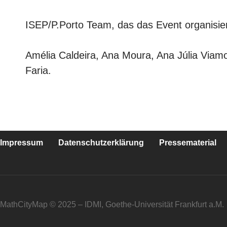
ISEP/P.Porto Team, das das Event organisier
Amélia Caldeira, Ana Moura, Ana Júlia Viamo
Faria.
Impressum
Datenschutzerklärung
Pressematerial
MathCityMap © 2025 – IDMI, Goethe-Universität Frankfurt a.M.