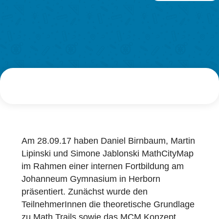
Forschung
AUTHOR
DATE
LOG-IN & REGISTRIERUNG
VERANSTAL
Simone Jablonski
29. September 2017
PORTAL
Am 28.09.17 haben Daniel Birnbaum, Marti
Lipinski und Simone Jablonski MathCityMa
im Rahmen einer internen Fortbildung am