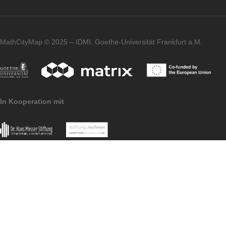
Fortbildungsmodule, welche wir für
Lehrkräfte aller Schularten anbieten.
Impressum
Datenschutzerklärung
Pressematerial
MathCityMap © 2025 – IDMI, Goethe-Universität Frankfurt a.