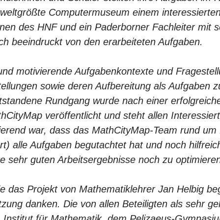
weltgrößte Computermuseum einem interessierten
innen des HNF und ein Paderborner Fachleiter mit 
ch beeindruckt von den erarbeiteten Aufgaben.
 und motivierende Aufgabenkontexte und Fragestel
tellungen sowie deren Aufbereitung als Aufgaben z
standene Rundgang wurde nach einer erfolgreich
CityMap veröffentlicht und steht allen Interessiert
vierend war, dass das MathCityMap-Team rund um P
t) alle Aufgaben begutachtet hat und noch hilfreich
re sehr guten Arbeitsergebnisse noch zu optimieren
 das Projekt von Mathematiklehrer Jan Helbig be
tzung danken. Die von allen Beteiligten als sehr g
nstitut für Mathematik, dem Pelizaeus-Gymnasi