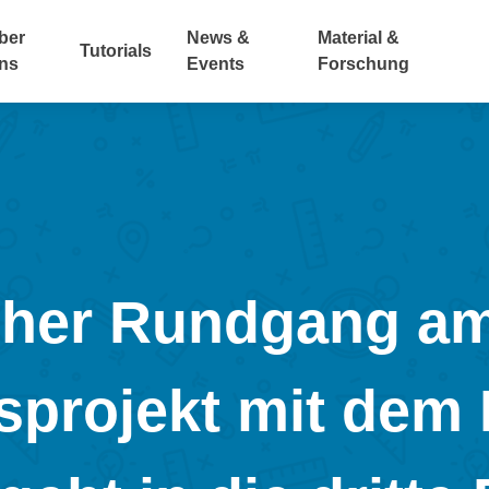
ber
News &
Material &
Tutorials
ns
Events
Forschung
cher Rundgang a
projekt mit dem 