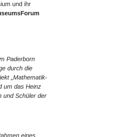
ium und ihr
MuseumsForum
um Paderborn
ge durch die
jekt „Mathematik-
d um das Heinz
 und Schüler der
 Rahmen eines