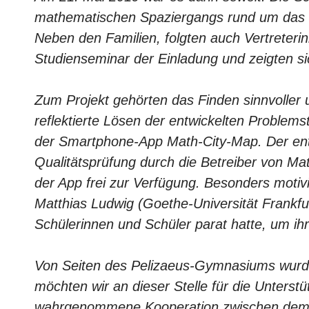
mathematischen Spaziergangs rund um das 
Neben den Familien, folgten auch Vertreter
Studienseminar der Einladung und zeigten si
Zum Projekt gehörten das Finden sinnvoller
reflektierte Lösen der entwickelten Problems
der Smartphone-App Math-City-Map. Der ent
Qualitätsprüfung durch die Betreiber von Math
der App frei zur Verfügung. Besonders moti
Matthias Ludwig (Goethe-Universität Frankfur
Schülerinnen und Schüler parat hatte, um ih
Von Seiten des Pelizaeus-Gymnasiums wurde
möchten wir an dieser Stelle für die Unterstü
wahrgenommene Kooperation zwischen dem I