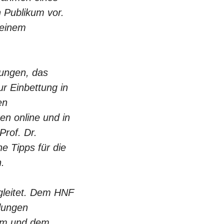
 Publikum vor.
seinem
lungen, das
ur Einbettung in
en
en online und in
rof. Dr.
e Tipps für die
.
gleitet. Dem HNF
elungen
um und dem