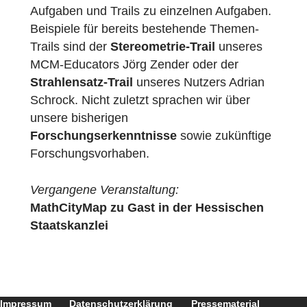
Ferner erläuterten wir das Konzept der
themenbasierten Trails: Mathtrails können
und sollten nicht nur zur Wiederholung
bereits bekannten Lernstoffs eingesetzt
werden, sondern MathCityMap ermöglicht
ebenso das passgenaue Anlegen von
Aufgaben und Trails zu einzelnen Aufgaben
Beispiele für bereits bestehende Themen-
Trails sind der
Stereometrie-Trail
unseres
MCM-Educators Jörg Zender oder der
Strahlensatz-Trail
unseres Nutzers Adrian
Schrock. Nicht zuletzt sprachen wir über
unsere bisherigen
Forschungserkenntnisse
sowie zukünftig
Forschungsvorhaben.