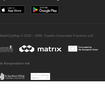
Vergangene Veranstaltung:
MathCityMap zu Gast in der Hessischen
Staatskanzlei
Impressum
Datenschutzerklärung
Pressematerial
MathCityMap © 2025 – IDMI, Goethe-Universität Frankfurt a.