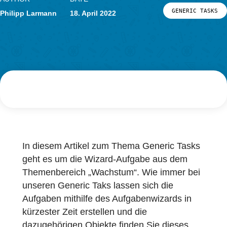
Forschung
LOG-IN & REGISTRIERUNG
AUTHOR
DATE
PORTAL
GENERIC
Philipp Larmann
18. April 2022
In diesem Artikel zum Thema Generic Task
geht es um die Wizard-Aufgabe aus dem
Themenbereich „Wachstum“. Wie immer be