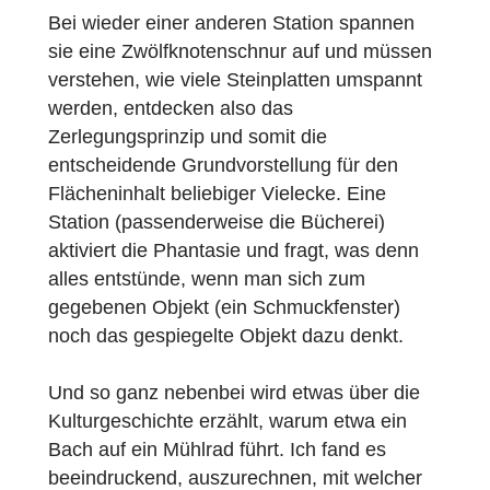
Aufgaben sind im Vergleich zu anderen
Trails bewusst recht leicht gehalten, nach d
Erprobung habe ich die Aufgaben und Hilfe
nochmal daraufhin angepasst, dass viele
Schüler*innen die Aufgaben gut lösen
können. Wie beim Informatik-Biber soll der
Trail es ermöglichen, ohne große
Vorkenntnisse eine positive Erfahrung mit
Mathematik zu sammeln, die Lust auf mehr
schafft.
Bei meiner Lieblingsstation entdecken die
Schüler*innen, wie Zahlen (zum Beispiel ihr
Lieblingszahl) wirklich aussehen, denn z.B.
„4“ oder „vier“ sind nur Namen für eine Zahl