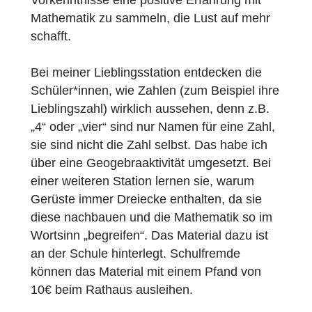
treffen per Trichterprinzip Annahmen bzw.
wählen passende reale Objekte und ihre
geschlossene MathCityMap-Aufgabe stellt
somit eine Lösung der offenen Aufgabe dar.
Was gibt es alles auf dem Trail zu entdecke
und zu lernen?
Ziel dieses Trails ist die kulturelle und
ästhetische Seite der Mathematik zu zeigen
ihre Vielfalt, verborgene Muster, Symmetrie
aber auch wie mathematische
Kulturtechniken unsere Welt prägen. Die