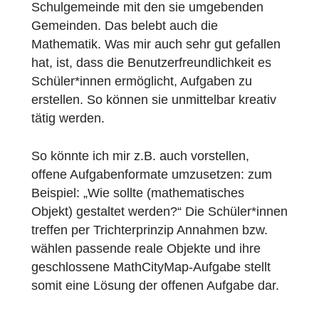
ersetzt, sondern empfiehlt es für bestimmt
Szenarien, vor allem als
Anwendungsvertiefung bereits gelernter
Konzepte. Eine echte Begegnung der
Lernenden mit grundsätzlich Neuem war
also eine Herausforderung. Ich hoffe, dass
mir das gut gelungen ist. Meine
Schüler*innen hatten jedenfalls viel Spaß,
ebenso Kolleg*innen, die den Trail vorher
erprobt hatten.
Was mir und den Schüler*innen sehr gut
gefallen hat, war das Rausgehen in die Welt
Es hat auf natürliche Weise zu einer
Kooperation mit der Stadtverwaltung geführ