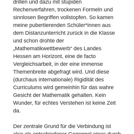
werden kann. Also ist auch in der Statistik
die Ästhetik im Wortsinn (aisthesis als
„sinnliche Erkenntnis“) zentral.
Die typische Schulmathematik könnte kaum
gegensätzlicher sein. Ich sehe mich
gezwungen, ein überfülltes Curriculum
durchzupauken, notwendigerweise
oberflächlich und hastig. Ich muss
Schüler*innen auf Prüfungsmathematik
drillen und dazu mit stupiden
Rechenverfahren, trockenen Formeln und
sinnlosen Begriffen vollstopfen. So kamen
meine pubertierenden Schüler*innen aus
dem Distanzunterricht zurück in die Klasse