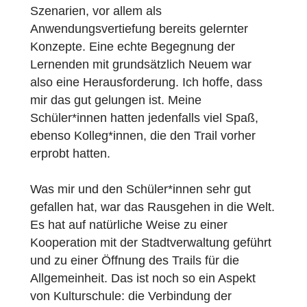
weil es auf Schule zugeschnitten sei. Mein
zweites Fach ist Informatik, ich arbeite mich
gerne in neue Techniken ein. Und hier fand
ich es auch spannend zu schauen, wie ich
meine Ideen denn überhaupt in einer sehr
geschlossenen Lernumgebung umsetzen
kann. Wie bilde ich beispielsweise Phantasi
ab, wie ermögliche ich, dass sich
Mathematik entfaltet?
Denn das Kernprinzip hinter MathCityMap is
dasselbe wie schon bei der Skinner-Box,
Lernende interagieren mit einer Maschine,
allerdings draußen, also an realen Objekten
Und natürlich bezweckt Prof. Ludwig auch
nicht, dass MathCityMap den Unterricht