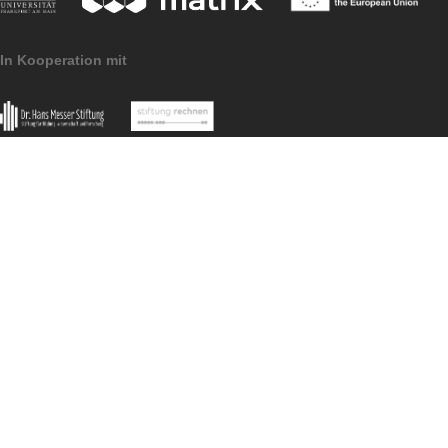
entscheidende Grundvorstellung für den
Flächeninhalt beliebiger Vielecke. Eine
Station (passenderweise die Bücherei)
aktiviert die Phantasie und fragt, was denn
alles entstünde, wenn man sich zum
gegebenen Objekt (ein Schmuckfenster)
noch das gespiegelte Objekt dazu denkt.
Und so ganz nebenbei wird etwas über die
Kulturgeschichte erzählt, warum etwa ein
Bach auf ein Mühlrad führt. Ich fand es
beeindruckend, auszurechnen, mit welcher
enormen Kraft dieses Rad gedreht wird.
Zuletzt werden die Schüler*innen an
verborgene Kulturstätten geführt, so hat