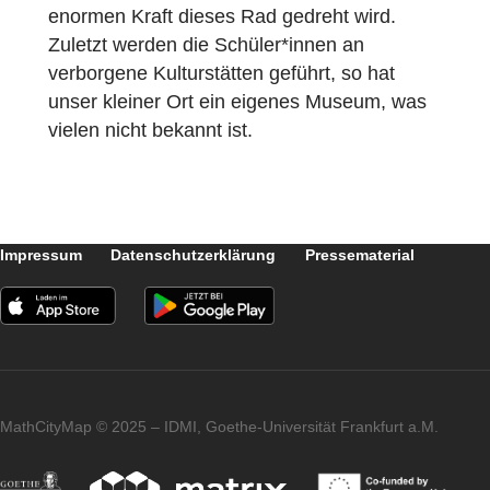
sie sind nicht die Zahl selbst. Das habe ich
über eine Geogebraaktivität umgesetzt. Bei
einer weiteren Station lernen sie, warum
Gerüste immer Dreiecke enthalten, da sie
diese nachbauen und die Mathematik so im
Wortsinn „begreifen“. Das Material dazu ist
an der Schule hinterlegt. Schulfremde
können das Material mit einem Pfand von
10€ beim Rathaus ausleihen.
Bei wieder einer anderen Station spannen
sie eine Zwölfknotenschnur auf und müsse
verstehen, wie viele Steinplatten umspannt
werden, entdecken also das
Zerlegungsprinzip und somit die