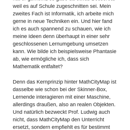
unserer Kultur untrennbar mit ihr verbunden
ist. Ich hatte z.B. die Vorlesung „Mathemati
im Kontext“ bei Prof. Burkhard Kümmerer
besucht und mich mit viel Freude mit der
Genese der Mathematik beschäftigt.
Warum haben Sie sich für die Umsetzung
der Idee für MathCityMap entschieden?
Die Idee dazu hatte der Betreuer meiner
pädagogischen Facharbeit, Steffen Burk. Ic
hatte die Idee, einen Geocache zu legen, d
hat er gemeint, es gäbe da etwas Besseres