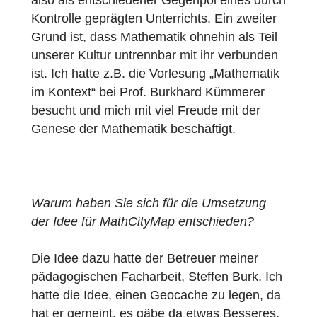
und schon drohte der
„Mathematikwettbewerb“ des Landes
Hessen am Horizont, eine de facto
Vergleichsarbeit, in der eine immense
Themenbreite abgefragt wird. Und diese
(durchaus internationale) Rigidität des
Curriculums wird gemeinhin für das wahre
Gesicht der Mathematik gehalten. Kein
Wunder, für echtes Verstehen ist keine Zeit
da.
Der zentrale Grund für die Verbindung ist
also als entschiedener Gegenpol eines dur
Kontrolle geprägten Unterrichts. Ein zweiter
Grund ist, dass Mathematik ohnehin als Teil