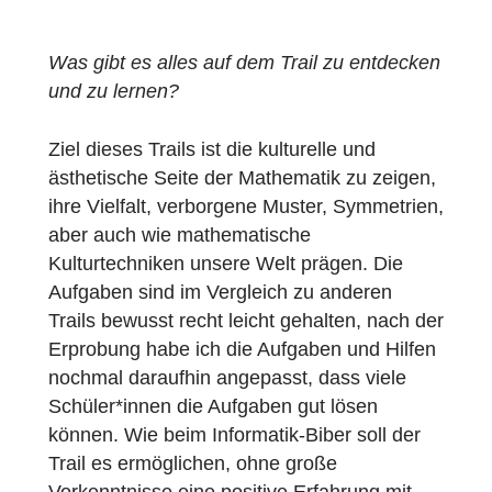
und zu einer Öffnung des Trails für die
Allgemeinheit. Das ist noch so ein Aspekt
von Kulturschule: die Verbindung der
Schulgemeinde mit den sie umgebenden
Gemeinden. Das belebt auch die
Mathematik. Was mir auch sehr gut gefallen
hat, ist, dass die Benutzerfreundlichkeit es
Schüler*innen ermöglicht, Aufgaben zu
erstellen. So können sie unmittelbar kreativ
tätig werden.
So könnte ich mir z.B. auch vorstellen,
offene Aufgabenformate umzusetzen: zum
Beispiel: „Wie sollte (mathematisches
Objekt) gestaltet werden?“ Die Schüler*inn